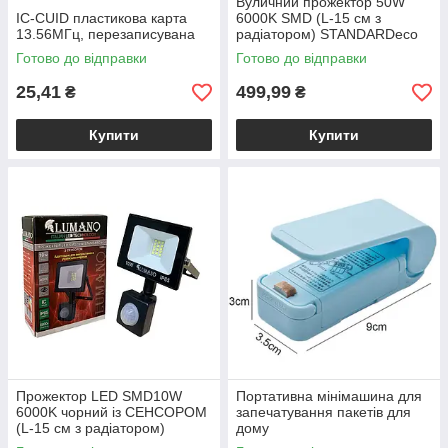
Вуличний прожектор 50W
IC-CUID пластикова карта
6000K SMD (L-15 см з
13.56МГц, перезаписувана
радіатором) STANDARDeco
ТМ LUMANO
Готово до відправки
Готово до відправки
25,41
499,99
₴
₴
Купити
Купити
Прожектор LED SMD10W
Портативна мінімашина для
6000K чорний із СЕНСОРОМ
запечатування пакетів для
(L-15 см з радіатором)
дому
STANDARDeco ТМ LUMANO