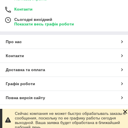
Контакти
Сьогодні вихідний
Показати весь графік роботи
Про нас
Контакти
Доставка та оплата
Графік роботи
Повна версія сайту
Сайт створено на маркетплейсі
Prom.ua
Сейчас компания не может быстро обрабатывать заказы и
сообщения, поскольку по ее графику работы сегодня
выходной. Ваша заявка будет обработана в ближайший
Політика конфіденційності
рабочий день.