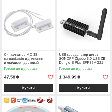
Сигналізатор MC-38
USB коорданатор шлюз
сигналізація відчинення
SONOFF Zigbee 3.0 USB ZB
вікна/двері, дротовий
Dongle-E Plus EFR32MG21
магнітний вимикач
Home Assistant Zigbee2MQTT
Готово до відправки
Готово до відправки
ZHA
47,58
1 349,99
₴
₴
Купити
Купити