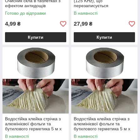
Очисник скла в таблетках з
(125 KHz), що
ефектом антидощів
перезаписується
Готово до відправки
В наявності
4,99
27,99
₴
₴
Купити
Купити
Водостійка клейка стрічка з
Водостійка клейка стрічка з
алюмінієвої фольги та
алюмінієвої фольги та
бутилового герметика 5 м х
бутилового герметика 5 м х
300 мм
300 мм
В наявності
В наявності