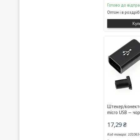
Готово до відпра
Оптом і в роздріб
Куп
Штекер/конект
micro USB — чо
17,29 ₴
101065