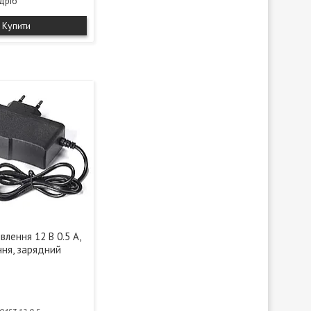
здріб
Купити
лення 12 В 0.5 А,
ння, зарядний