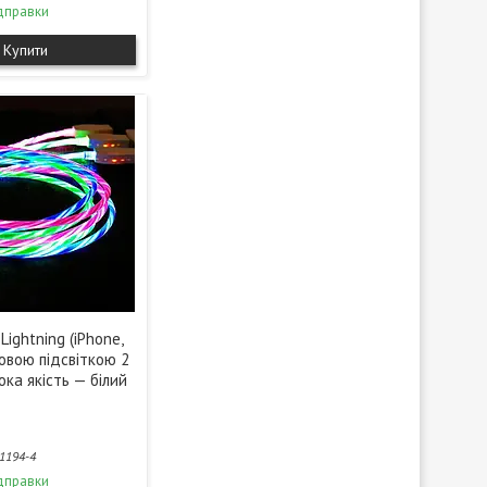
дправки
Купити
Lightning (iPhone,
новою підсвіткою 2
ока якість — білий
1194-4
дправки