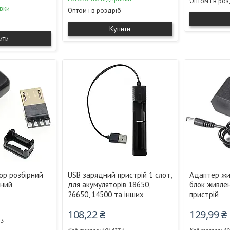
Оптом і в ро
вки
Оптом і в роздріб
Купити
ити
ор розбірний
USB зарядний пристрій 1 слот,
Адаптер жив
рний
для акумуляторів 18650,
блок живле
26650, 14500 та інших
пристрій
108,22 ₴
129,99 ₴
-5