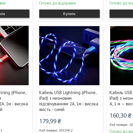
вки
Готово до відправки
Готово до ві
ити
Купити
tning (iPhone,
Кабель USB Lightning (iPhone,
Кабель USB 
м
iPad) з неоновим
iPad) з нео
2А, 1м - висока
підсвічуванням 2А, 1м - висока
А, 1 м — вис
ий
якість - синій
160,30 ₴
179,99 ₴
10
-1
101194-2
Готово до ві