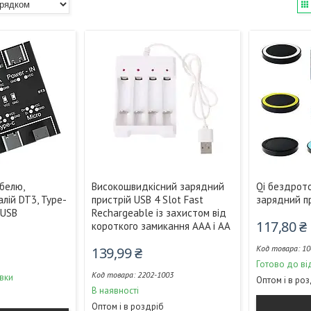
белю,
Високошвидкісний зарядний
Qi бездрот
лій DT3, Type-
пристрій USB 4 Slot Fast
зарядний п
roUSB
Rechargeable із захистом від
117,80 ₴
короткого замикання AAA і AA
10
139,99 ₴
Готово до ві
2202-1003
вки
Оптом і в ро
В наявності
Оптом і в роздріб