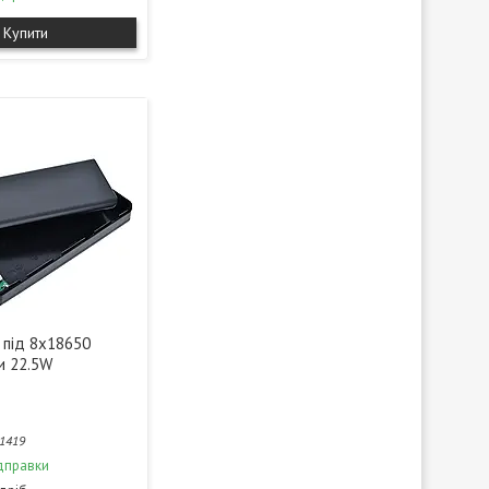
Купити
 під 8x18650
и 22.5W
1419
дправки