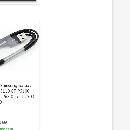
 Samsung Galaxy
P3110 GT-P5100
0 P6800 GT-P7500
0
0980
дправки