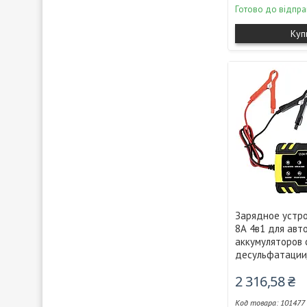
Готово до відпра
Куп
Зарядное устро
8А 4в1 для авт
аккумуляторов
десульфатации
2 316,58 ₴
101477