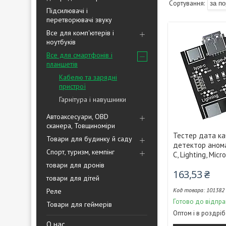
Підсилювачі і
перетворювачі звуку
Все для комп'ютерів і
ноутбуків
Все для смартфонів і
планшетів
Кабелю та зарядні
пристрої
Гарнітура і навушники
Автоаксесуари, OBD
сканера, Товщиноміри
Тестер дата ка
Товари для будинку й саду
детектор анома
Спорт, туризм, кемпінг
C, Lighting, Mic
товари для дронів
163,53 ₴
товари для дітей
101382
Реле
Готово до відпра
Товари для геймерів
Оптом і в роздріб
О нас