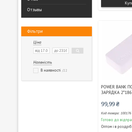
Куп
Отзывы
Фільтри
Ціна
Наявність
В наявності
22
POWER BANK П
ЗАРЯДКА 2*186
99,99 ₴
100176
Готово до відпра
Оптом і в роздріб