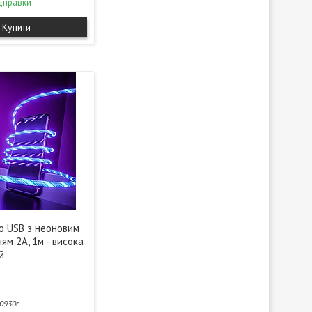
дправки
Купити
o USB з неоновим
ням 2А, 1м - висока
ій
0930с