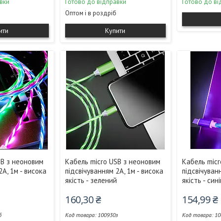
вки
Готово до відправки
Готово до ві
Оптом і в роздріб
ити
Купити
SB з неоновим
Кабель micro USB з неоновим
Кабель micr
2А, 1м - висока
підсвічуванням 2А, 1м - висока
підсвічуван
якість - зелений
якість - син
160,30 ₴
154,99 ₴
б
100930з
10