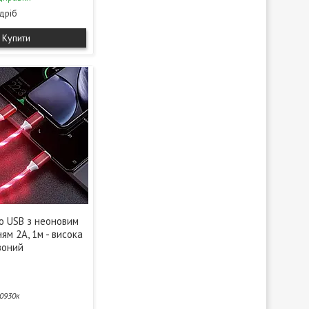
здріб
Купити
o USB з неоновим
ням 2А, 1м - висока
рвоний
0930к