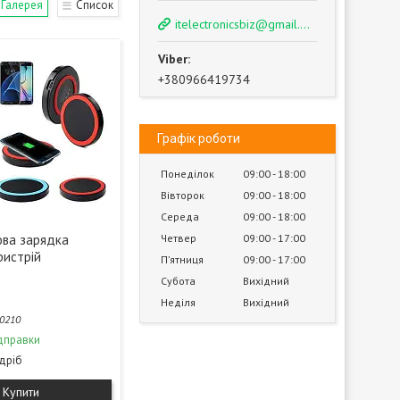
Галерея
Список
itelectronicsbiz@gmail.com
+380966419734
Графік роботи
Понеділок
09:00
18:00
Вівторок
09:00
18:00
Середа
09:00
18:00
Четвер
09:00
17:00
ова зарядка
ристрій
Пʼятниця
09:00
17:00
Субота
Вихідний
Неділя
Вихідний
0210
дправки
здріб
Купити