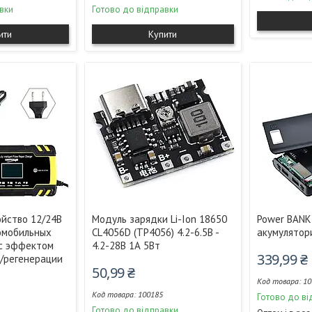
вки
Готово до відправки
ити
Купити
йство 12/24В
Модуль зарядки Li-Ion 18650
Power BANK
омобильных
CL4056D (TP4056) 4.2-6.5В -
акумулятор
 с эффектом
4.2-28В 1А 5Вт
339,99 ₴
/регенерации
50,99 ₴
10
100185
Готово до ві
Готово до відправки