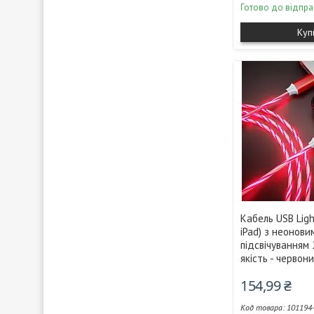
Готово до відпра
Куп
Кабель USB Ligh
iPad) з неонови
підсвічуванням 
якість - червон
154,99 ₴
101194