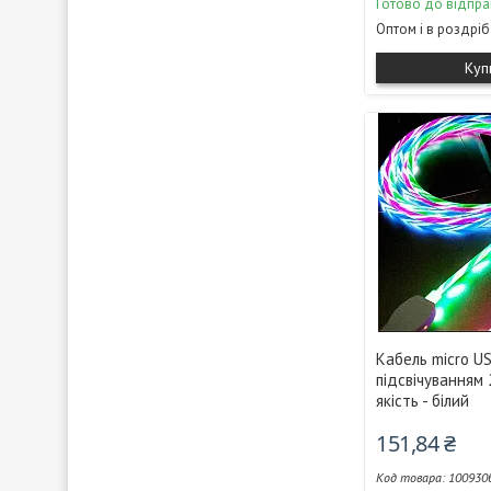
Готово до відпра
Оптом і в роздріб
Куп
Кабель micro U
підсвічуванням 
якість - білий
151,84 ₴
100930