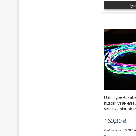
Куп
USB Type-C каб
підсвічуванням 
якість - різноб
160,30 ₴
100852