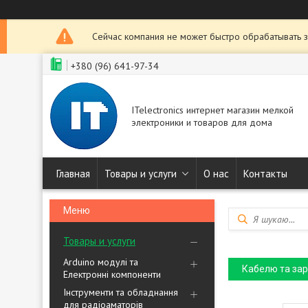
Сейчас компания не может быстро обрабатывать з
+380 (96) 641-97-34
ITelectronics интернет магазин мелкой
электроники и товаров для дома
Главная
Товары и услуги
О нас
Контакты
Товары и услуги
Arduino модулі та
Кабелю та зар
Електронні компоненти
Інструменти та обладнання
для радіоаматорів