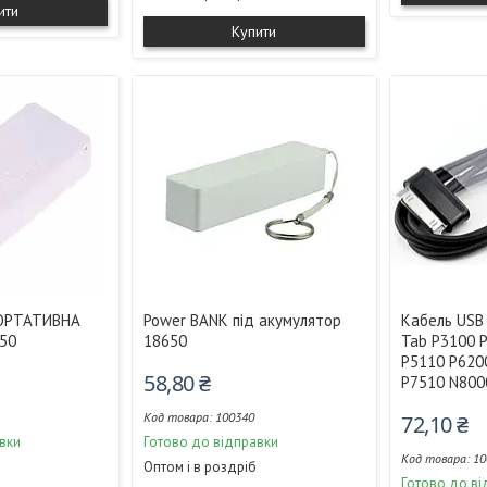
ити
Купити
ОРТАТИВНА
Power BANK під акумулятор
Кабель USB
50
18650
Tab P3100 
P5110 P620
58,80 ₴
P7510 N800
100340
72,10 ₴
вки
Готово до відправки
10
Оптом і в роздріб
Готово до ві