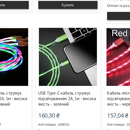
ити
Купити
Оптом і в ро
ель струмує
USB Type-C кабель струмує
Кабель micr
2А, 1м - висока
підсвічуванням 2А, 1м - висока
підсвічуван
арвний
якість - зелений
якість - че
160,30 ₴
157,04 ₴
б
100852з
10