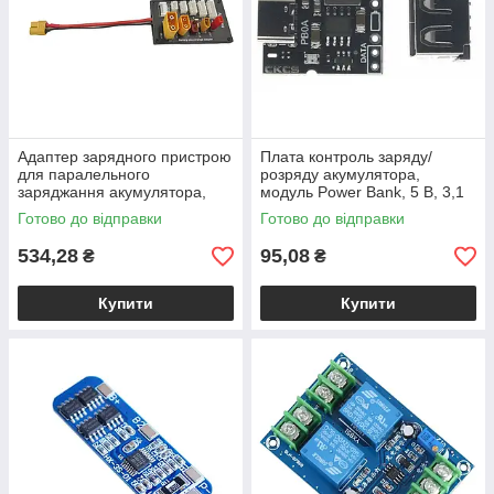
Адаптер зарядного пристрою
Плата контроль заряду/
для паралельного
розряду акумулятора,
заряджання акумулятора,
модуль Power Bank, 5 В, 3,1
XT90 XT60 XT30 JST T
А, USB-A не припаян
Готово до відправки
Готово до відправки
штекери, 2s-6s
534,28
95,08
₴
₴
Купити
Купити