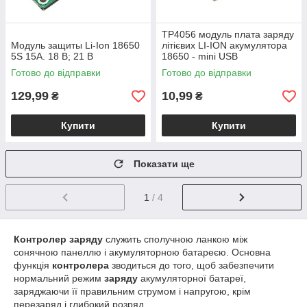
TP4056 модуль плата заряду
Модуль защиты Li-Ion 18650
літієвих LI-ION акумулятора
5S 15A. 18 В; 21 В
18650 - mini USB
Готово до відправки
Готово до відправки
129,99
10,99
₴
₴
Купити
Купити
Показати ще
1
/ 4
Контролер заряду
служить сполучною ланкою між
сонячною панеллю і акумуляторною батареєю. Основна
функція
контролера
зводиться до того, щоб забезпечити
нормальний режим
заряду
акумуляторної батареї,
заряджаючи її правильним струмом і напругою, крім
перезаряд і глибокий розряд.