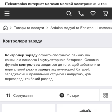
ITelectronics интернет магазин мелкой электроники и това
Товари та послуги
Arduino модулі та Електронні компон
Контролери заряду
Контролер заряду
служить сполучною ланкою між
сонячною панеллю і акумуляторною батареєю. Основна
функція
контролера
зводиться до того, щоб забезпечити
нормальний режим
заряду
акумуляторної батареї,
заряджаючи її правильним струмом і напругою, крім
перезаряд і глибокий розряд.
Сортування
0
Фільтри