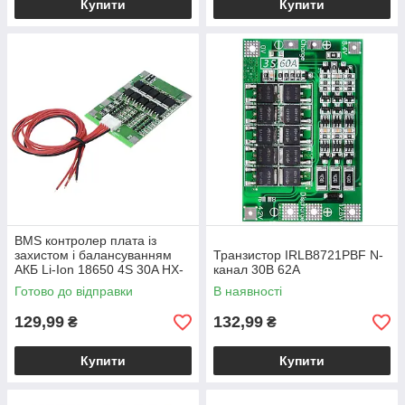
Купити
Купити
BMS контролер плата із
захистом і балансуванням
Транзистор IRLB8721PBF N-
АКБ Li-Ion 18650 4S 30A HX-
канал 30В 62А
4S-F30A
Готово до відправки
В наявності
129,99
132,99
₴
₴
Купити
Купити