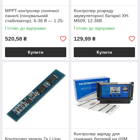
MPPT-контролер сонячної
Контролер розряду
панелі (понувальний
акумуляторної батареї XH-
стабілізатор), 6-36 В — 1.25-
M609, 12-36В
32В, 5 А
Готово до відправки
Готово до відправки
520,58
129,99
₴
₴
Купити
Купити
Контролер заряду для
Контролер заряду 2х Li-Ion
сонячних батарей на ШІМ