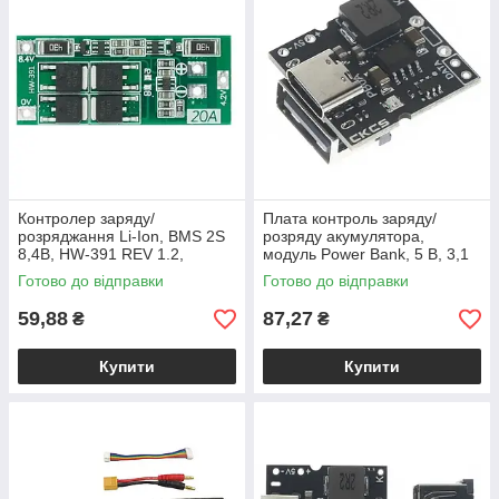
Контролер заряду/
Плата контроль заряду/
розряджання Li-Ion, BMS 2S
розряду акумулятора,
8,4В, HW-391 REV 1.2,
модуль Power Bank, 5 В, 3,1
модуль захисту
А
Готово до відправки
Готово до відправки
59,88
87,27
₴
₴
Купити
Купити