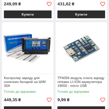
249,99
431,62
₴
₴
Купити
Купити
Контролер заряду для
TP4056 модуль плата заряду
сонячних батарей на ШІМ
літієвих LI-ION акумулятора
30А
18650 - micro USB
Готово до відправки
Готово до відправки
449,35
9,99
₴
₴