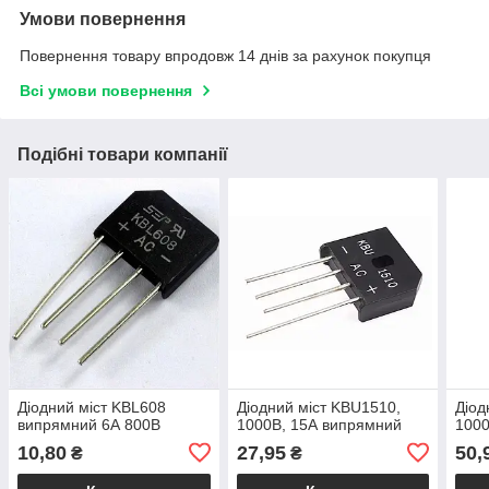
Умови повернення
Повернення товару впродовж 14 днів за рахунок покупця
Всі умови повернення
Подібні товари компанії
Діодний міст KBL608
Діодний міст KBU1510,
Діод
випрямний 6А 800В
1000В, 15А випрямний
100
10,80
27,95
50,
₴
₴