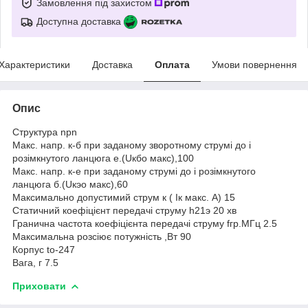
Замовлення під захистом
Доступна доставка
Характеристики
Доставка
Оплата
Умови повернення
Опис
Структура npn
Макс. напр. к-б при заданому зворотному струмі до і
розімкнутого ланцюга е.(Uкбо макс),100
Макс. напр. к-е при заданому струмі до і розімкнутого
ланцюга б.(Uкэо макс),60
Максимально допустимий струм к ( Ік макс. А) 15
Статичний коефіцієнт передачі струму һ21э 20 хв
Гранична частота коефіцієнта передачі струму fгр.МГц 2.5
Максимальна розсіює потужність ,Вт 90
Корпус to-247
Вага, г 7.5
Приховати