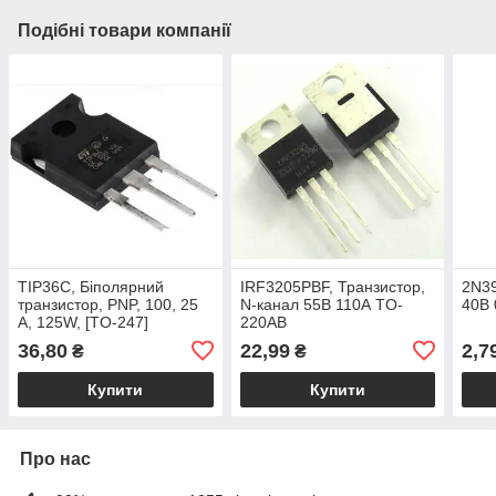
Подібні товари компанії
TIP36C, Біполярний
IRF3205PBF, Транзистор,
2N39
транзистор, PNP, 100, 25
N-канал 55В 110А TO-
40В 
А, 125W, [TO-247]
220AB
36,80
22,99
2,7
₴
₴
Купити
Купити
Про нас