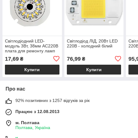
Світлодіодний LED-
Світлодіод ЛІД, 20Вт LED
Світ
модуль 3Вт, 38мм AC220В
220В - холодний білий
220В
плата для ремонту ламп
3Вт, 12 світлодіодів -
17,69
76,99
95,
₴
₴
теплий білий
Купити
Купити
Про нас
92% позитивних з 1257 відгуків за рік
Працює з 12.08.2013
м. Полтава
Полтава, Україна