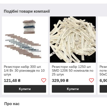
Подібні товари компанії
Резистори набір 300 шт.
Резистори набір 1250 шт.
Рези
1/4 Вт. 30 різновидів по 10
SMD 1206 50 номіналів по
поте
штук
25 штук
50к
121,48
329,99
6,9
₴
₴
Купити
Купити
Про нас