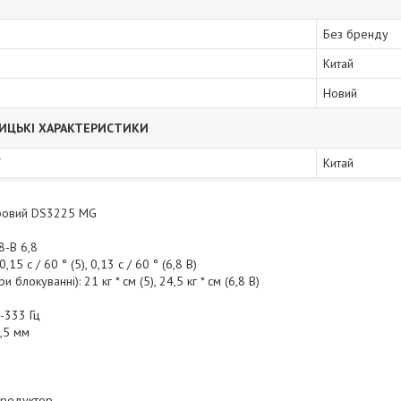
Без бренду
Китай
Новий
ИЦЬКІ ХАРАКТЕРИСТИКИ
ї
Китай
ровий DS3225 MG
8-В 6,8
15 с / 60 ° (5), 0,13 с / 60 ° (6,8 В)
 блокуванні): 21 кг * см (5), 24,5 кг * см (6,8 В)
-333 Гц
,5 мм
 редуктор