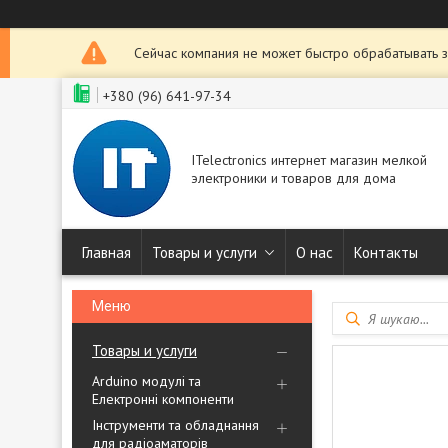
Сейчас компания не может быстро обрабатывать з
+380 (96) 641-97-34
ITelectronics интернет магазин мелкой
электроники и товаров для дома
Главная
Товары и услуги
О нас
Контакты
Товары и услуги
Arduino модулі та
Електронні компоненти
Інструменти та обладнання
для радіоаматорів