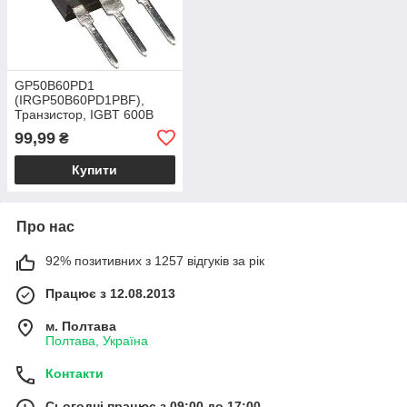
GP50B60PD1
(IRGP50B60PD1PBF),
Транзистор, IGBT 600В
75А 150кГц TO-247AC
99,99
₴
Купити
Про нас
92% позитивних з 1257 відгуків за рік
Працює з 12.08.2013
м. Полтава
Полтава, Україна
Контакти
Сьогодні працює з 09:00 до 17:00