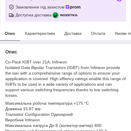
Замовлення під захистом
Доступна доставка
Опис
Характеристики
Доставка
Оплата
Умови п
Опис
Co-Pack IGBT over 21A, Infineon
Isolated Gate Bipolar Transistors (IGBT) from Infineon provide
the iser with a comprehensive range of options to ensure your
appplication is covered. High effiency ratings enable this range of
IGBTs to be used in a wide variety of applications and can
support various switching frequencies thanks to low switching
losses.
Максимальна робоча температура +175 °C
Довжина 15.87 мм
Transistor Configuration Одинарний
Виробник Infineon
Максимальна напруга До-Е (колектор-емітер) 600
Максимальний безперервний струм колектора 140 А