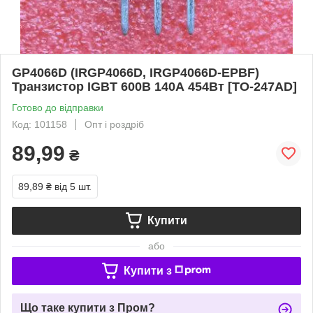
GP4066D (IRGP4066D, IRGP4066D-EPBF)
Транзистор IGBT 600В 140А 454Вт [TO-247AD]
Готово до відправки
Код: 101158
Опт і роздріб
89,99
₴
89,89 ₴
від 5 шт.
Купити
або
Купити з
Що таке купити з Пром?