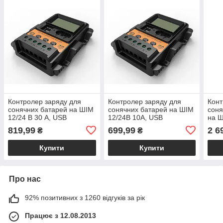
Контролер заряду для
Контролер заряду для
Конт
сонячних батарей на ШІМ
сонячних батарей на ШІМ
соня
12/24 В 30 А, USB
12/24В 10А, USB
на Ш
MPP
819,99
699,99
2 6
₴
₴
Купити
Купити
Про нас
92% позитивних з 1260 відгуків за рік
Працює з 12.08.2013