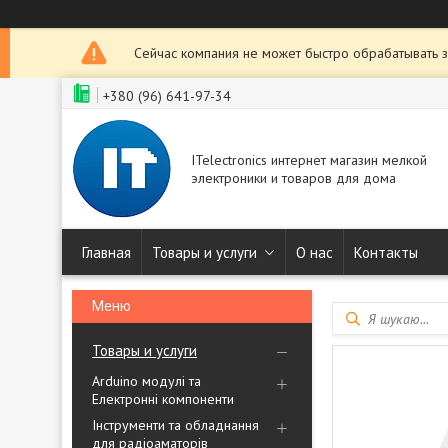
Сейчас компания не может быстро обрабатывать з
+380 (96) 641-97-34
ITelectronics интернет магазин мелкой
электроники и товаров для дома
Главная
Товары и услуги
О нас
Контакты
Товары и услуги
Arduino модулі та
Електронні компоненти
Інструменти та обладнання
для радіоаматорів