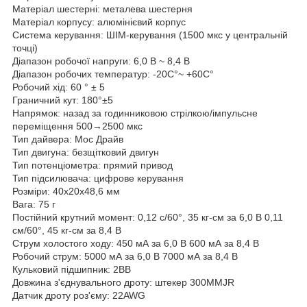
Матеріал шестерні: металева шестерня
Матеріал корпусу: алюмінієвий корпус
Система керування: ШІМ-керування (1500 мкс у центральній
точці)
Діапазон робочої напруги: 6,0 В ~ 8,4 В
Діапазон робочих температур: -20C°~ +60C°
Робочий хід: 60 ° ± 5
Граничний кут: 180°±5
Напрямок: назад за годинниковою стрілкою/імпульсне
переміщення 500→2500 мкс
Тип дайвера: Мос Драйв
Тип двигуна: безщітковий двигун
Тип потенціометра: прямий привод
Тип підсилювача: цифрове керування
Розміри: 40x20x48,6 мм
Вага: 75 г
Постійний крутний момент: 0,12 с/60°, 35 кг-см за 6,0 В 0,11
см/60°, 45 кг-см за 8,4 В
Струм холостого ходу: 450 мА за 6,0 В 600 мА за 8,4 В
Робочий струм: 5000 мА за 6,0 В 7000 мА за 8,4 В
Кульковий підшипник: 2BB
Довжина з'єднувального дроту: штекер 300MMJR
Датчик дроту роз'єму: 22AWG