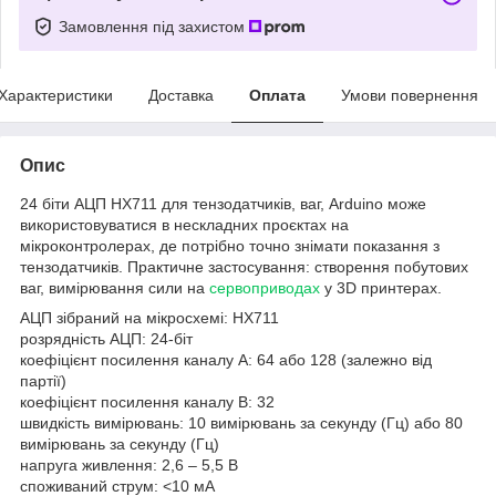
Замовлення під захистом
Характеристики
Доставка
Оплата
Умови повернення
Опис
24 біти АЦП HX711 для тензодатчиків, ваг, Arduino може
використовуватися в нескладних проєктах на
мікроконтролерах, де потрібно точно знімати показання з
тензодатчиків. Практичне застосування: створення побутових
ваг, вимірювання сили на
сервоприводах
у 3D принтерах.
АЦП зібраний на мікросхемі: HX711
розрядність АЦП: 24-біт
коефіцієнт посилення каналу A: 64 або 128 (залежно від
партії)
коефіцієнт посилення каналу B: 32
швидкість вимірювань: 10 вимірювань за секунду (Гц) або 80
вимірювань за секунду (Гц)
напруга живлення: 2,6 – 5,5 В
споживаний струм: <10 мА