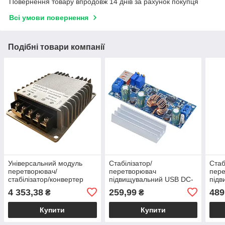
Повернення товару впродовж 14 днів за рахунок покупця
Всі умови повернення
Подібні товари компанії
Універсальний модуль
Стабілізатор/
Стаб
перетворювач/
перетворювач
пер
стабілізатор/конвертер
підвищувальний USB DC-
під
DC-DC 12/24В - 56В 5А
DC 2-24 В — 3-30 В 4 А
10-6
4 353,38
259,99
489
₴
₴
280Вт IP68
модуль регульований
мод
Купити
Купити