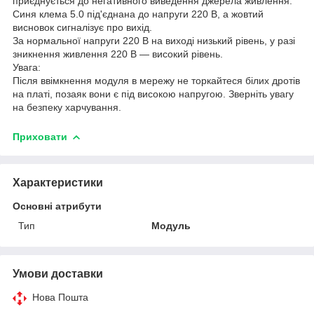
приєднується до негативного виведення джерела живлення.
Синя клема 5.0 під'єднана до напруги 220 В, а жовтий
висновок сигналізує про вихід.
За нормальної напруги 220 В на виході низький рівень, у разі
зникнення живлення 220 В — високий рівень.
Увага:
Після ввімкнення модуля в мережу не торкайтеся білих дротів
на платі, позаяк вони є під високою напругою. Зверніть увагу
на безпеку харчування.
Приховати
Характеристики
Основні атрибути
Тип
Модуль
Умови доставки
Нова Пошта