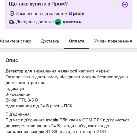
Що таке купити з Пром?
Замовлення під захистом
Доступна доставка
Характеристики
Доставка
Оплата
Умови повернення
Опис
Детектор для визначення наявності напруги мережі
Опторозв'язка дасть змогу під'єднати модуль безпосередньо
до мікроконтролера
Індикація
3-канальний
Вихід: TTL 3-5 В
Адаптований під 24 В рівень ПЛК
Під'єднання:
Під час під'єднання входів ПЛК клема COM ПЛК під'єднується
до джерела живлення 24 В, входи під'єднуються до
сигнальних виходів S1-S8 плати, а оптопара GND