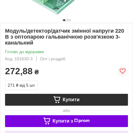
Модуль/детектор/датчик змінної напруги 220
В з оптопарою гальванічною розв'язкою 3-
канальний
Готово до відправки
Код: 101630-3
Опт і роздріб
272,88
₴
271 ₴
від 5 шт.
Купити
або
Купити з