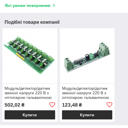
Всі умови повернення
Подібні товари компанії
Модуль/детектор/датчик
Модуль/детектор/датчик
змінної напруги 220 В з
змінної напруги 220 В з
оптопарою гальванічною
оптопарою гальванічною
розв'язкою 8-канальний
розв'язкою
502,02
123,48
₴
₴
Купити
Купити