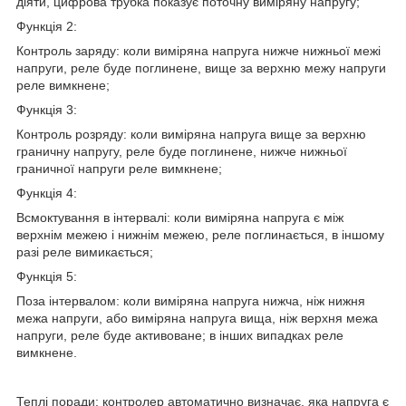
діяти, цифрова трубка показує поточну виміряну напругу;
Функція 2:
Контроль заряду: коли виміряна напруга нижче нижньої межі
напруги, реле буде поглинене, вище за верхню межу напруги
реле вимкнене;
Функція 3:
Контроль розряду: коли виміряна напруга вище за верхню
граничну напругу, реле буде поглинене, нижче нижньої
граничної напруги реле вимкнене;
Функція 4:
Всмоктування в інтервалі: коли виміряна напруга є між
верхнім межею і нижнім межею, реле поглинається, в іншому
разі реле вимикається;
Функція 5:
Поза інтервалом: коли виміряна напруга нижча, ніж нижня
межа напруги, або виміряна напруга вища, ніж верхня межа
напруги, реле буде активоване; в інших випадках реле
вимкнене.
Теплі поради: контролер автоматично визначає, яка напруга є