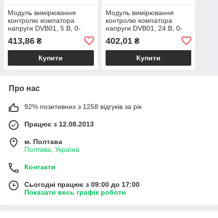
Модуль вимірювання
Модуль вимірювання
контролю компатора
контролю компатора
напруги DVB01, 5 В, 0-
напруги DVB01, 24 В, 0-
99,9 В, <90 мА, цифровий
99,9В, <35 мА, цифровий
413,86
402,01
₴
₴
компактор
компактор
Купити
Купити
Про нас
92% позитивних з 1258 відгуків за рік
Працює з 12.08.2013
м. Полтава
Полтава, Україна
Контакти
Сьогодні працює з 09:00 до 17:00
Показати весь графік роботи