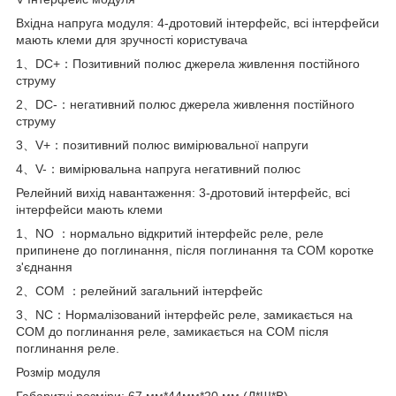
Вхідна напруга модуля: 4-дротовий інтерфейс, всі інтерфейси
мають клеми для зручності користувача
1、DC+：Позитивний полюс джерела живлення постійного
струму
2、DC-：негативний полюс джерела живлення постійного
струму
3、V+：позитивний полюс вимірювальної напруги
4、V-：вимірювальна напруга негативний полюс
Релейний вихід навантаження: 3-дротовий інтерфейс, всі
інтерфейси мають клеми
1、NO ：нормально відкритий інтерфейс реле, реле
припинене до поглинання, після поглинання та COM коротке
з'єднання
2、COM ：релейний загальний інтерфейс
3、NC：Нормалізований інтерфейс реле, замикається на
COM до поглинання реле, замикається на COM після
поглинання реле.
Розмір модуля
Габаритні розміри: 67 мм*44мм*20 мм (Д*Ш*В)