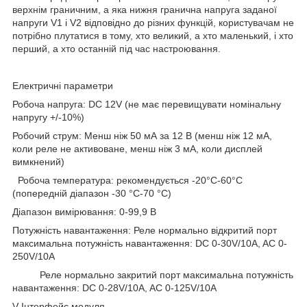
верхнім граничним, а яка нижня гранична напруга заданої
напруги V1 і V2 відповідно до різних функцій, користувачам не
потрібно плутатися в тому, хто великий, а хто маленький, і хто
перший, а хто останній під час настроювання.
Електричні параметри
Робоча напруга: DC 12V (не має перевищувати номінальну
напругу +/-10%)
Робочий струм: Менш ніж 50 мА за 12 В (менш ніж 12 мА,
коли реле не активоване, менш ніж 3 мА, коли дисплей
вимкнений)
Робоча температура: рекомендується -20°C-60°C
(попередній діапазон -30 °C-70 °C)
Діапазон вимірювання: 0-99,9 В
Потужність навантаження: Реле нормально відкритий порт
максимальна потужність навантаження: DC 0-30V/10A, AC 0-
250V/10A
Реле нормально закритий порт максимальна потужність
навантаження: DC 0-28V/10A, AC 0-125V/10A
V Інтерфейс модуля