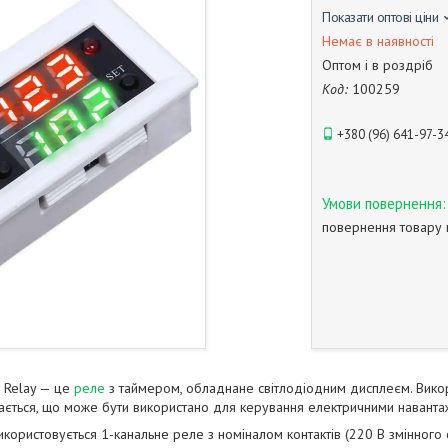
Показати оптові ціни
Немає в наявності
Оптом і в роздріб
Код:
100259
+380 (96) 641-97-3
повернення товару 
r Relay — це
реле
з таймером, обладнане світлодіодним дисплеєм. Викор
кається, що може бути використано для керування електричними навантаж
користовується 1-канальне реле з номіналом контактів (220 В змінного с