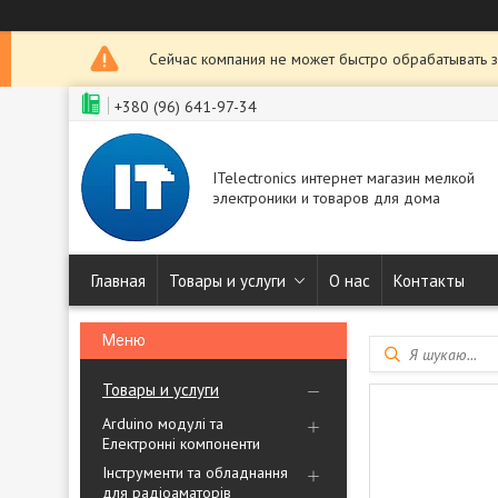
Сейчас компания не может быстро обрабатывать з
+380 (96) 641-97-34
ITelectronics интернет магазин мелкой
электроники и товаров для дома
Главная
Товары и услуги
О нас
Контакты
Товары и услуги
Arduino модулі та
Електронні компоненти
Інструменти та обладнання
для радіоаматорів