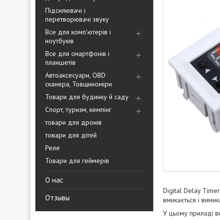
Підсилювачі і
перетворювачі звуку
Все для комп'ютерів і
ноутбуків
Все для смартфонів і
планшетів
Автоаксесуари, OBD
сканера, Товщиноміри
Товари для будинку й саду
Спорт, туризм, кемпінг
товари для дронів
товари для дітей
Реле
Товари для геймерів
О нас
Digital Delay Time
Отзывы
вмикається і вими
У цьому приладі ви