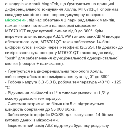
енкодерів компанії MagnTek, що ґрунтуються на принципі
диференціального зондування Холла. MT6701QT сприймає
складову магнітне поле, перпендикулярну поверхню
мікросхеми
, під час обертання 1 пари радіальних магнітів,
намагнічених полюсами на поверхні мікросхеми.
MT6701QT видає кутовий сигнал від 0 до 360°. Крім
інкрементальних виходів ABZ/UVW і аналогових/ШІМ виходів
абсолютного кута, MT6701QT також забезпечує 14-бітні
цифрові кутові виходи через інтерфейс I2C/SSI. На додаток до
вимірювання кута повороту MT6701QT також надає вихід
"push" для забезпечення функціональності однокристальної
кнопки (поворот + натискання).
- Ґрунтується на диференціальній технології Холла,
забезпечує абсолютне вимірювання кута від 0° до 360°.
- Робоча напруга 3,3~5,0 В, робоча температура -40 °C ~ 125
°C
- Відхилення лінійності <±1° в типових умовах, <±1,5° у
всьому діапазоні температур.
- Системна затримка не більш ніж 5 с, підтримується
швидкість обертання до 55 000 об/хв.
- Забезпечує інтерфейс I2C/SSI для зчитування 14-бітних
кутових даних із мікросхеми.
- Інкрементний вихід ABZ підтримує будь-яку роздільну