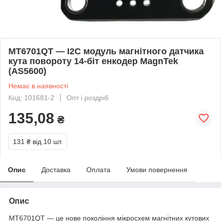
MT6701QT — I2C модуль магнітного датчика
кута повороту 14-біт енкодер MagnTek
(AS5600)
Немає в наявності
Код: 101681-2
Опт і роздріб
135,08
₴
131 ₴
від 10 шт.
Опис
Доставка
Оплата
Умови повернення
Опис
MT6701QT — це нове покоління мікросхем магнітних кутових