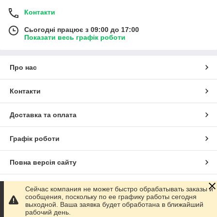
Контакти
Сьогодні працює з 09:00 до 17:00
Показати весь графік роботи
Про нас
Контакти
Доставка та оплата
Графік роботи
Повна версія сайту
Сайт створено на маркетплейсі
Prom.ua
Сейчас компания не может быстро обрабатывать заказы и
сообщения, поскольку по ее графику работы сегодня
выходной. Ваша заявка будет обработана в ближайший
Політика конфіденційності
рабочий день.