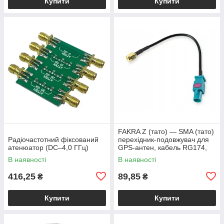
Купити
Купити
FAKRA Z (тато) — SMA (тато)
Радіочастотний фіксований
перехідник-подовжувач для
атенюатор (DC–4,0 ГГц)
GPS-антен, кабель RG174,
15 см
В наявності
В наявності
416,25
89,85
₴
₴
Купити
Купити