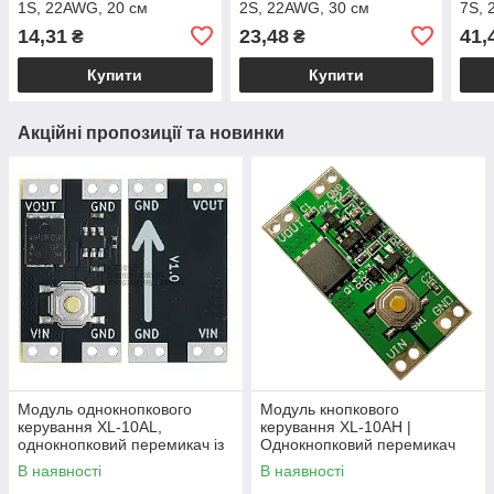
1S, 22AWG, 20 см
2S, 22AWG, 30 см
7S, 
14,31
23,48
41,
₴
₴
Купити
Купити
Акційні пропозиції та новинки
Модуль однокнопкового
Модуль кнопкового
керування XL-10AL,
керування XL-10AH |
однокнопковий перемикач із
Однокнопковий перемикач
фіксацією, 5В 10А,
10A | Модуль з фіксацією |
В наявності
В наявності
енергоефективний
Широкий діапазон