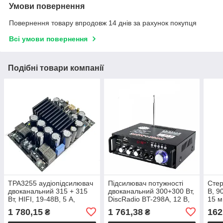
Умови повернення
Повернення товару впродовж 14 днів за рахунок покупця
Всі умови повернення
Подібні товари компанії
TPA3255 аудіопідсилювач
Підсилювач потужності
Стер
двоканальний 315 + 315
двоканальний 300+300 Вт,
В, 9
Вт, HIFI, 19-48В, 5 А,
DiscRadio BT-298А, 12 В,
15 м
стереопідсилювач
220 Вт, Bluetooth 5.0
1 780,15
1 761,38
162
₴
₴