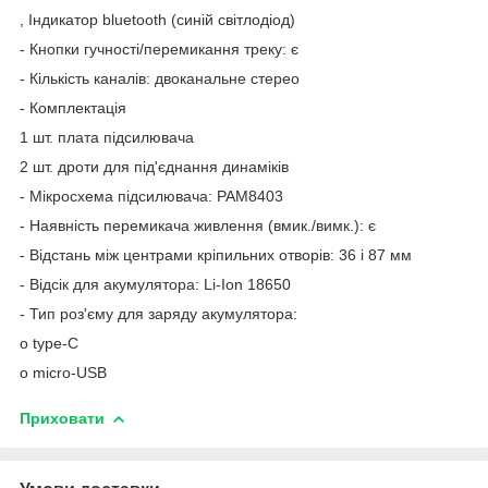
, Індикатор bluetooth (синій світлодіод)
- Кнопки гучності/перемикання треку: є
- Кількість каналів: двоканальне стерео
- Комплектація
1 шт. плата підсилювача
2 шт. дроти для під'єднання динаміків
- Мікросхема підсилювача: PAM8403
- Наявність перемикача живлення (вмик./вимк.): є
- Відстань між центрами кріпильних отворів: 36 і 87 мм
- Відсік для акумулятора: Li-Ion 18650
- Тип роз'єму для заряду акумулятора:
o type-C
o micro-USB
Приховати