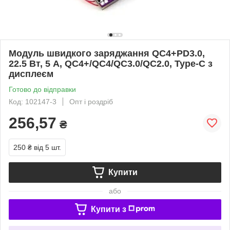
Модуль швидкого заряджання QC4+PD3.0,
22.5 Вт, 5 А, QC4+/QC4/QC3.0/QC2.0, Type-C з
дисплеєм
Готово до відправки
Код: 102147-3
Опт і роздріб
256,57
₴
250 ₴
від 5 шт.
Купити
або
Купити з