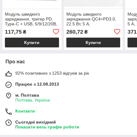
Модуль швидкого
Модуль швидкого
Моду
заряджання, тригер PD,
заряджання QC4+PD3.0,
заря
Type-C + USB, 5/9/12/20В,
22.5 Вт, 5 А,
5 А,
100 Вт, 5 А, PD3.0, PD2.0,
QC4+/QC4/QC3.0/QC2.0,
SCP
117,75
260,72
371
₴
₴
QC, FCP, AFC
Type-C
QC4.
AFC
Купити
Купити
Про нас
92% позитивних з 1253 відгуків за рік
Працює з 12.08.2013
м. Полтава
Полтава, Україна
Контакти
Сьогодні вихідний
Показати весь графік роботи