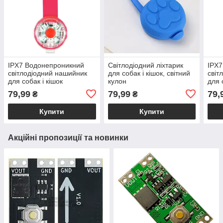
IPX7 Водонепроникний
Світлодіодний ліхтарик
IPX7
світлодіодний нашийник
для собак і кішок, світний
світ
для собак і кішок
кулон
для 
79,99
79,99
79,
₴
₴
Купити
Купити
Акційні пропозиції та новинки