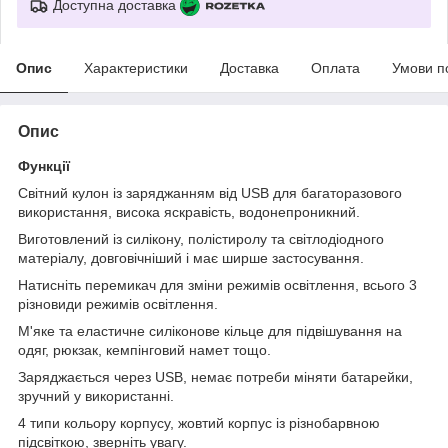
Доступна доставка
Опис
Характеристики
Доставка
Оплата
Умови п
Опис
Функції
Світний кулон із заряджанням від USB для багаторазового
використання, висока яскравість, водонепроникний.
Виготовлений із силікону, полістиролу та світлодіодного
матеріалу, довговічніший і має ширше застосування.
Натисніть перемикач для зміни режимів освітлення, всього 3
різновиди режимів освітлення.
М'яке та еластичне силіконове кільце для підвішування на
одяг, рюкзак, кемпінговий намет тощо.
Заряджається через USB, немає потреби міняти батарейки,
зручний у використанні.
4 типи кольору корпусу, жовтий корпус із різнобарвною
підсвіткою, зверніть увагу.