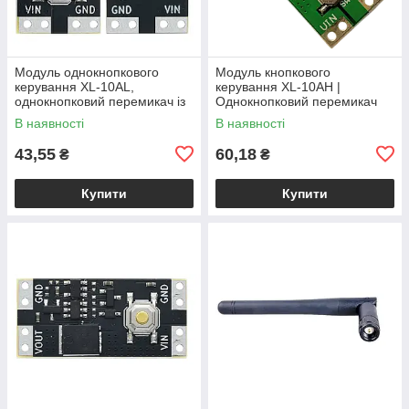
Модуль однокнопкового
Модуль кнопкового
керування XL-10AL,
керування XL-10AH |
однокнопковий перемикач із
Однокнопковий перемикач
фіксацією, 5В 10А,
10A | Модуль з фіксацією |
В наявності
В наявності
енергоефективний
Широкий діапазон
43,55
60,18
₴
₴
Купити
Купити