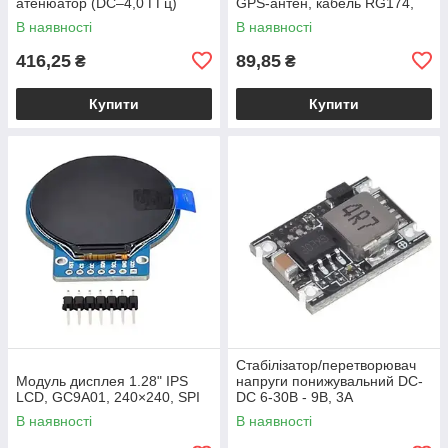
атенюатор (DC–4,0 ГГц)
GPS-антен, кабель RG174,
15 см
В наявності
В наявності
416,25
89,85
₴
₴
Купити
Купити
Стабілізатор/перетворювач
Модуль дисплея 1.28" IPS
напруги понижувальний DC-
LCD, GC9A01, 240×240, SPI
DC 6-30В - 9В, 3А
В наявності
В наявності