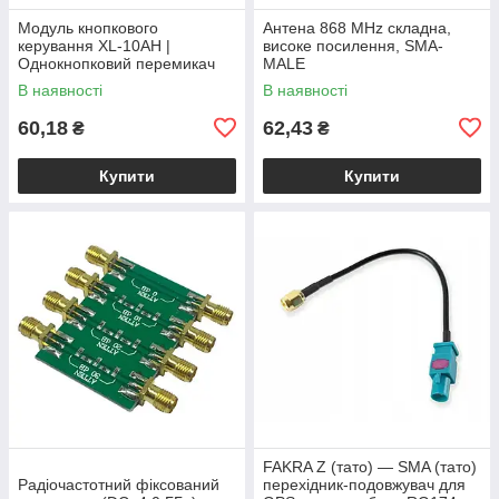
Модуль кнопкового
Антена 868 MHz складна,
керування XL-10AH |
високе посилення, SMA-
Однокнопковий перемикач
MALE
10A | Модуль з фіксацією |
В наявності
В наявності
Широкий діапазон
60,18
62,43
₴
₴
Купити
Купити
FAKRA Z (тато) — SMA (тато)
Радіочастотний фіксований
перехідник-подовжувач для