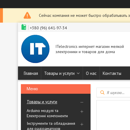
Сейчас компания не может быстро обрабатывать з
+380 (96) 641-97-34
ITelectronics интернет магазин мелкой
электроники и товаров для дома
Главная
Товары и услуги
О нас
Контакты
Товары и услуги
Arduino модулі та
Електронні компоненти
Інструменти та обладнання
для радіоаматорів