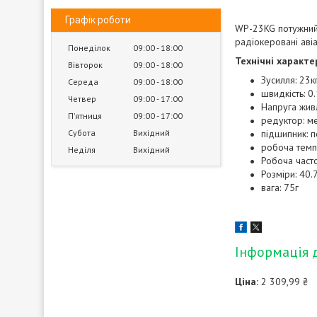
Графік роботи
WP-23KG потужний
радіокеровані аві
Понеділок
09:00
18:00
Технічні характе
Вівторок
09:00
18:00
Зусилля: 23к
Середа
09:00
18:00
швидкість: 0.
Четвер
09:00
17:00
Напруга живл
Пʼятниця
09:00
17:00
редуктор: м
Субота
Вихідний
підшипник: 
робоча темп
Неділя
Вихідний
Робоча част
Розміри: 40.
вага: 75г
Інформація 
Ціна:
2 309,99 ₴