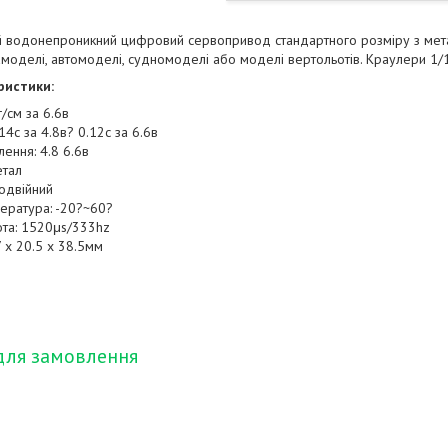
 водонепроникний цифровий сервопривод стандартного розміру з мета
амоделі, автомоделі, судномоделі або моделі вертольотів. Краулери 1/
ристики:
г/см за 6.6в
14с за 4.8в? 0.12с за 6.6в
ення: 4.8 6.6в
етал
подвійний
ература: -20?~60?
ота: 1520μs/333hz
7 х 20.5 х 38.5мм
для замовлення