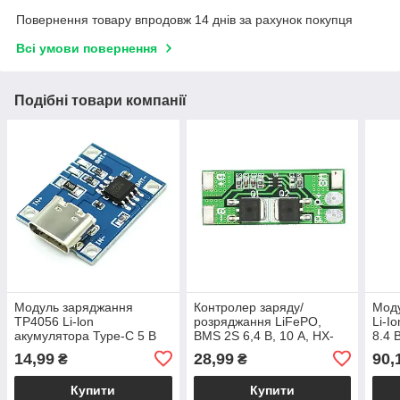
Повернення товару впродовж 14 днів за рахунок покупця
Всі умови повернення
Подібні товари компанії
Модуль заряджання
Контролер заряду/
Мод
TP4056 Li-lon
розряджання LiFePO,
Li-I
акумулятора Type-C 5 В
BMS 2S 6,4 В, 10 А, HX-
8.4 
— 4.2 В
2S-D01 модуль захисту
14,99
28,99
90,
₴
₴
Купити
Купити