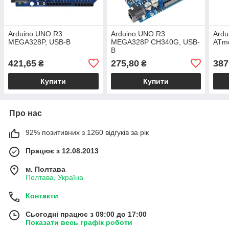
Arduino UNO R3
Arduino UNO R3
Ardu
MEGA328P, USB-B
MEGA328P CH340G, USB-
ATm
B
421,65
275,80
387
₴
₴
Купити
Купити
Про нас
92% позитивних з 1260 відгуків за рік
Працює з 12.08.2013
м. Полтава
Полтава, Україна
Контакти
Сьогодні працює з 09:00 до 17:00
Показати весь графік роботи