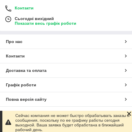
Контакти
Сьогодні вихідний
Показати весь графік роботи
Про нас
Контакти
Доставка та оплата
Графік роботи
Повна версія сайту
Сайт створено на маркетплейсі
Prom.ua
Сейчас компания не может быстро обрабатывать заказы и
сообщения, поскольку по ее графику работы сегодня
выходной. Ваша заявка будет обработана в ближайший
Політика конфіденційності
рабочий день.