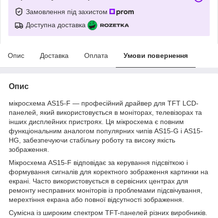
Замовлення під захистом
Доступна доставка
Опис
Доставка
Оплата
Умови повернення
Опис
мікросхема AS15-F — професійний драйвер для TFT LCD-
панелей, який використовується в моніторах, телевізорах та
інших дисплейних пристроях. Ця мікросхема є повним
функціональним аналогом популярних чипів AS15-G і AS15-
HG, забезпечуючи стабільну роботу та високу якість
зображення.
Мікросхема AS15-F відповідає за керування підсвіткою і
формування сигналів для коректного зображення картинки на
екрані. Часто використовується в сервісних центрах для
ремонту несправних моніторів із проблемами підсвічування,
мерехтіння екрана або повної відсутності зображення.
Сумісна із широким спектром TFT-панелей різних виробників.