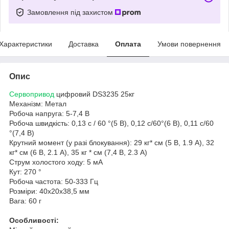
Замовлення під захистом
Характеристики
Доставка
Оплата
Умови повернення
Опис
Сервопривод
цифровий DS3235 25кг
Механізм: Метал
Робоча напруга: 5-7,4 В
Робоча швидкість: 0,13 с / 60 °(5 В), 0,12 с/60°(6 В), 0,11 с/60
°(7,4 В)
Крутний момент (у разі блокування): 29 кг* см (5 В, 1.9 А), 32
кг* см (6 В, 2.1 А), 35 кг * см (7,4 В, 2.3 А)
Струм холостого ходу: 5 мА
Кут: 270 °
Робоча частота: 50-333 Гц
Розміри: 40х20х38,5 мм
Вага: 60 г
Особливості: