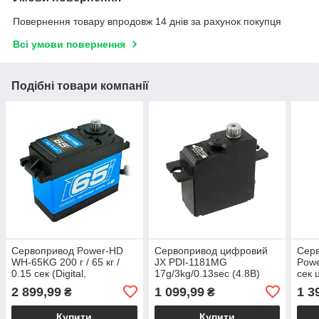
Повернення товару впродовж 14 днів за рахунок покупця
Всі умови повернення
Подібні товари компанії
Сервопривод Power-HD
Сервопривод цифровий
Серв
WH-65KG 200 г / 65 кг /
JX PDI-1181MG
Powe
0.15 сек (Digital,
17g/3kg/0.13sec (4.8В)
сек 
waterproof)
воло
2 899,99
1 099,99
1 3
₴
₴
Купити
Купити