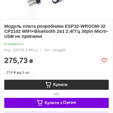
Модуль плата розробника ESP32-WROOM-32
CP2102 WIFI+Bluetooth 2в1 2.4ГГц 30pin Micro-
USB не припаяні
В наявності
Код: 100735-1-MU-u
Опт і роздріб
275,73
₴
274 ₴
від 5 шт.
Купити
або
Купити з