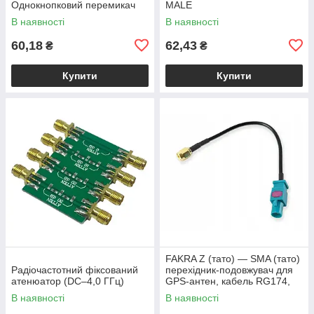
Однокнопковий перемикач
MALE
10A | Модуль з фіксацією |
В наявності
В наявності
Широкий діапазон
60,18
62,43
₴
₴
Купити
Купити
FAKRA Z (тато) — SMA (тато)
Радіочастотний фіксований
перехідник-подовжувач для
атенюатор (DC–4,0 ГГц)
GPS-антен, кабель RG174,
15 см
В наявності
В наявності