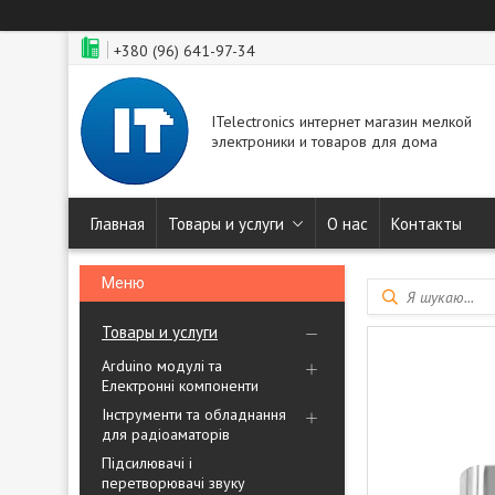
+380 (96) 641-97-34
ITelectronics интернет магазин мелкой
электроники и товаров для дома
Главная
Товары и услуги
О нас
Контакты
Товары и услуги
Arduino модулі та
Електронні компоненти
Інструменти та обладнання
для радіоаматорів
Підсилювачі і
перетворювачі звуку