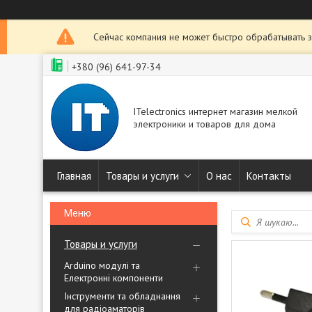
Сейчас компания не может быстро обрабатывать з
+380 (96) 641-97-34
ITelectronics интернет магазин мелкой
электроники и товаров для дома
Главная
Товары и услуги
О нас
Контакты
Товары и услуги
Arduino модулі та
Електронні компоненти
Інструменти та обладнання
для радіоаматорів