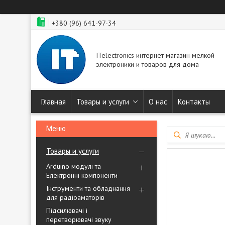
+380 (96) 641-97-34
ITelectronics интернет магазин мелкой
электроники и товаров для дома
Главная
Товары и услуги
О нас
Контакты
Товары и услуги
Arduino модулі та
Електронні компоненти
Інструменти та обладнання
для радіоаматорів
Підсилювачі і
перетворювачі звуку