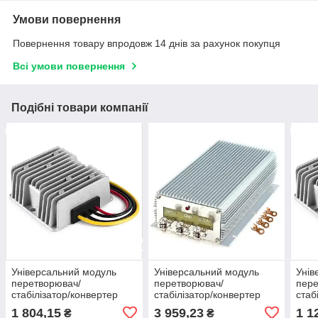
Умови повернення
Повернення товару впродовж 14 днів за рахунок покупця
Всі умови повернення
Подібні товари компанії
Універсальний модуль
Універсальний модуль
Унів
перетворювач/
перетворювач/
пере
стабілізатор/конвертер
стабілізатор/конвертер
стаб
DC-DC 18-40 - 24В 15А
DC-DC 11-16В - 24В 30А
DC-D
1 804,15
3 959,23
1 1
₴
₴
360Вт IP68
720Вт IP68
360В