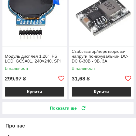
Стабілізатор/перетворювач
Модуль дисплея 1.28" IPS
напруги понижувальний DC-
LCD, GC9A01, 240×240, SPI
DC 6-30В - 9В, 3А
В наявності
В наявності
299,97
31,68
₴
₴
Купити
Купити
Показати ще
Про нас