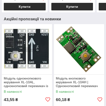
Купити
Купити
Акційні пропозиції та новинки
Модуль однокнопкового
Модуль кнопкового
керування XL-10AL,
керування XL-10AH |
однокнопковий перемикач із
Однокнопковий перемикач
фіксацією, 5В 10А,
10A | Модуль з фіксацією |
В наявності
В наявності
енергоефективний
Широкий діапазон
43,55
60,18
₴
₴