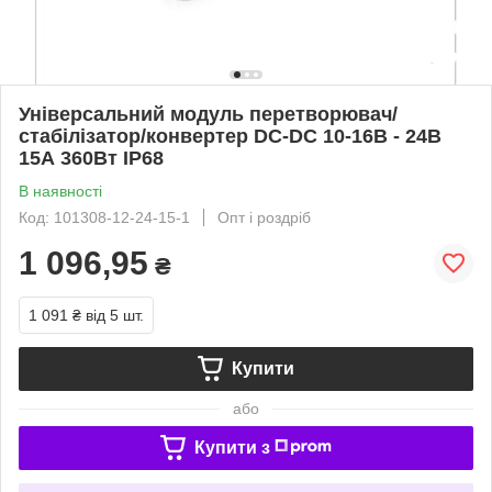
Універсальний модуль перетворювач/
стабілізатор/конвертер DC-DC 10-16В - 24В
15А 360Вт IP68
В наявності
Код: 101308-12-24-15-1
Опт і роздріб
1 096,95
₴
1 091 ₴
від 5 шт.
Купити
або
Купити з