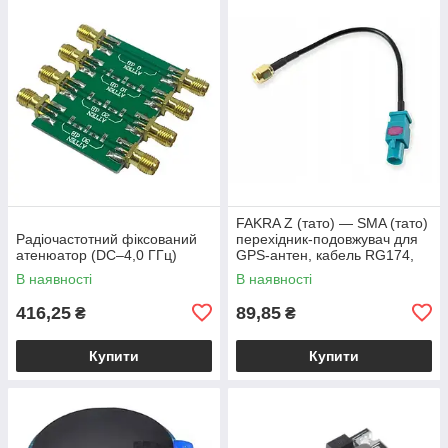
FAKRA Z (тато) — SMA (тато)
Радіочастотний фіксований
перехідник-подовжувач для
атенюатор (DC–4,0 ГГц)
GPS-антен, кабель RG174,
15 см
В наявності
В наявності
416,25
89,85
₴
₴
Купити
Купити