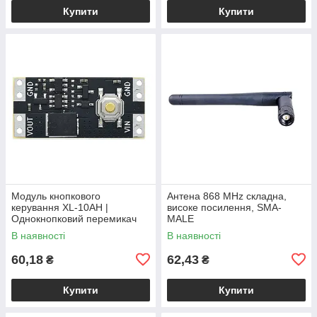
Купити
Купити
Модуль кнопкового
Антена 868 MHz складна,
керування XL-10AH |
високе посилення, SMA-
Однокнопковий перемикач
MALE
10A | Модуль з фіксацією |
В наявності
В наявності
Широкий діапазон
60,18
62,43
₴
₴
Купити
Купити