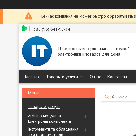
Сейчас компания не может быстро обрабатывать з
+380 (96) 641-97-34
ITelectronics интернет магазин мелкой
электроники и товаров для дома
Главная
Товары и услуги
О нас
Контакты
Товары и услуги
Arduino модулі та
Електронні компоненти
Інструменти та обладнання
для радіоаматорів