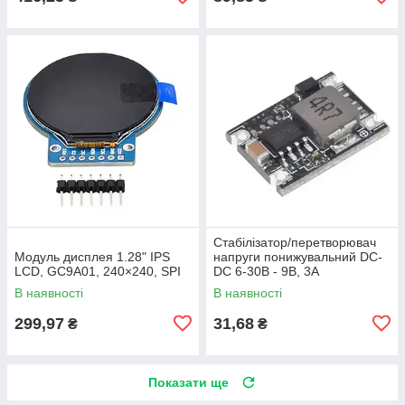
Стабілізатор/перетворювач
Модуль дисплея 1.28" IPS
напруги понижувальний DC-
LCD, GC9A01, 240×240, SPI
DC 6-30В - 9В, 3А
В наявності
В наявності
299,97
31,68
₴
₴
Показати ще