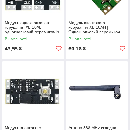
Модуль однокнопкового
Модуль кнопкового
керування XL-10AL,
керування XL-10AH |
однокнопковий перемикач із
Однокнопковий перемикач
фіксацією, 5В 10А,
10A | Модуль з фіксацією |
В наявності
В наявності
енергоефективний
Широкий діапазон
43,55
60,18
₴
₴
Модуль кнопкового
Антена 868 MHz складна,