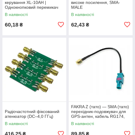
керування XL-10AH |
високе посилення, SMA-
Однокнопковий перемикач
MALE
10A | Модуль з фіксацією |
В наявності
В наявності
Широкий діапазон
60,18
62,43
₴
₴
FAKRA Z (тато) — SMA (тато)
Радіочастотний фіксований
перехідник-подовжувач для
атенюатор (DC–4,0 ГГц)
GPS-антен, кабель RG174,
15 см
В наявності
В наявності
416,25
89,85
₴
₴