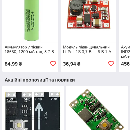
Акумулятор літієвий
Модуль підвищувальний
Аку
18650, 1200 мА·год, 3.7 В
Li-Pol, 1S 3,7 В — 5 В 1 А
INR2
мА·г
45 А
84,99
36,94
456
₴
₴
Акційні пропозиції та новинки