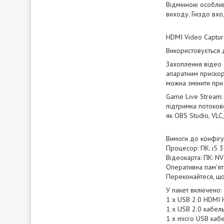
Відмінною особлив
виходу. Гніздо вх
HDMI Video Captur
Використовується д
Захоплення відео 
апаратним прискор
можна змінити при
Game Live Stream:
підтримка потоков
як OBS Studio, VLC
Вимоги до конфігу
Процесор: ПК: i5 
Відеокарта: ПК: N
Оперативна пам'ять
Переконайтеся, що
У пакет включено:
1 x USB 2.0 HDMI 
1 x USB 2.0 кабел
1 х micro USB каб