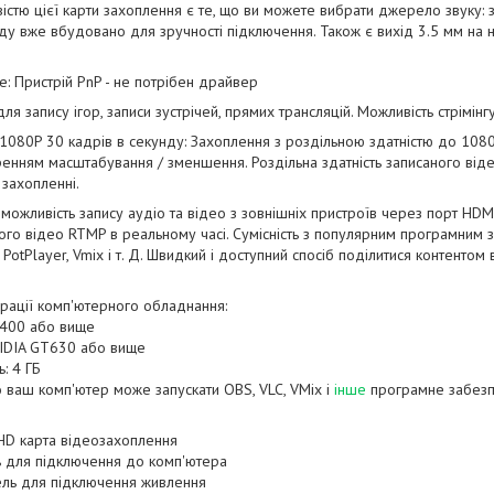
істю цієї карти захоплення є те, що ви можете вибрати джерело звуку: 
оду вже вбудовано для зручності підключення. Також є вихід 3.5 мм на 
e: Пристрій PnP - не потрібен драйвер
ля запису ігор, записи зустрічей, прямих трансляцій. Можливість стрімінгу
1080P 30 кадрів в секунду: Захоплення з роздільною здатністю до 10
енням масштабування / зменшення. Роздільна здатність записаного віде
 захопленні.
 можливість запису аудіо та відео з зовнішніх пристроїв через порт HD
ого відео RTMP в реальному часі. Сумісність з популярним програмним 
, PotPlayer, Vmix і т. Д. Швидкий і доступний спосіб поділитися контентом
рації комп'ютерного обладнання:
3400 або вище
VIDIA GT630 або вище
: 4 ГБ
 ваш комп'ютер може запускати OBS, VLC, VMix і
інше
програмне забезп
HD карта відеозахоплення
ь для підключення до комп'ютера
ель для підключення живлення