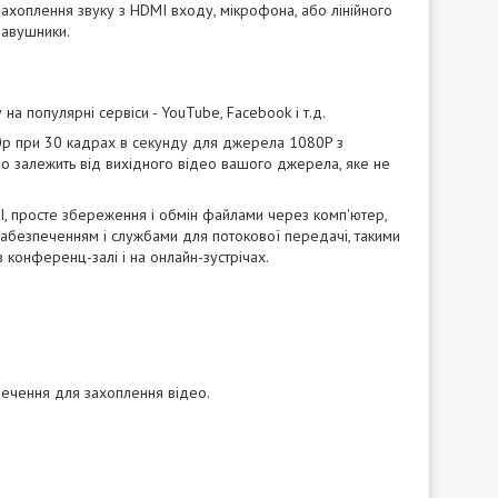
захоплення звуку з HDMI входу, мікрофона, або лінійного
навушники.
 на популярні сервіси - YouTube, Facebook і т.д.
80p при 30 кадрах в секунду для джерела 1080P з
о залежить від вихідного відео вашого джерела, яке не
MI, просте збереження і обмін файлами через комп'ютер,
забезпеченням і службами для потокової передачі, такими
 в конференц-залі і на онлайн-зустрічах.
ечення для захоплення відео.