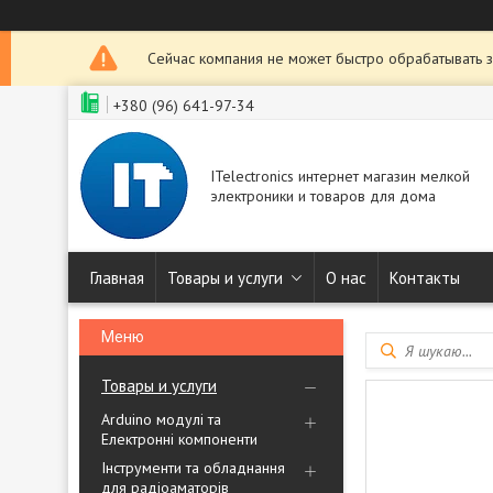
Сейчас компания не может быстро обрабатывать з
+380 (96) 641-97-34
ITelectronics интернет магазин мелкой
электроники и товаров для дома
Главная
Товары и услуги
О нас
Контакты
Товары и услуги
Arduino модулі та
Електронні компоненти
Інструменти та обладнання
для радіоаматорів