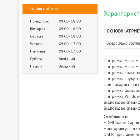
Графік роботи
Характерис
Понеділок
09:00
18:00
Вівторок
09:00
18:00
ОСНОВНІ АТРИ
Середа
09:00
18:00
Операційна сист
Четвер
09:00
17:00
Пʼятниця
09:00
17:00
Субота
Вихідний
Підтримка максимал
Неділя
Вихідний
Підтримка максима
Підтримка кольору
Підтримка звуку з
При використанні 
Підтримка більшост
Підтримка Windows
Відповідає специф
Відповідає специф
Особливості:
HDMI Game Capture
моніторингу. Підхо
DSLR, приставки Set