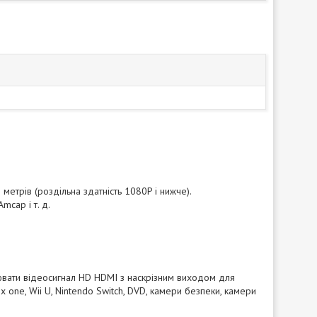
етрів (роздільна здатність 1080P і нижче).
mcap і т. д.
лювати відеосигнал HD HDMI з наскрізним виходом для
x one, Wii U, Nintendo Switch, DVD, камери безпеки, камери