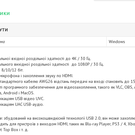
тики
БУТИ
ема
Windows
ьної вхідної роздільної здатності до 4K / 30 Гц.
льного вихідної роздільної здатності до 1080P / 30 Гц.
 8/10/12 біт.
 мікрофона і захоплення звуку по HDMI.
стандартного кабелю AWG26 відстань передачі на вході становить до 15 м
і програмного забезпечення для відеозахоплення, такого як VLC, OBS, A
, Android і MacOS.
ікаціям USB-відео UVC.
ікаціям UAC USB-аудіо.
: збудований на високошвидкісній технології USB 2.0, він може захоп
дить для пристроїв з виходом HDMI, таких як Blu-ray Player, PS3 / 4, Xbo
 Top Box і т. д.