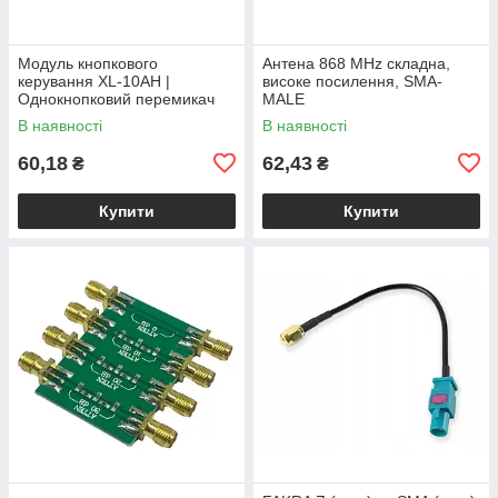
Модуль кнопкового
Антена 868 MHz складна,
керування XL-10AH |
високе посилення, SMA-
Однокнопковий перемикач
MALE
10A | Модуль з фіксацією |
В наявності
В наявності
Широкий діапазон
60,18
62,43
₴
₴
Купити
Купити