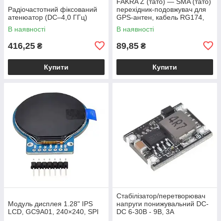
FAKRA Z (тато) — SMA (тато)
Радіочастотний фіксований
перехідник-подовжувач для
атенюатор (DC–4,0 ГГц)
GPS-антен, кабель RG174,
15 см
В наявності
В наявності
416,25
89,85
₴
₴
Купити
Купити
Стабілізатор/перетворювач
Модуль дисплея 1.28" IPS
напруги понижувальний DC-
LCD, GC9A01, 240×240, SPI
DC 6-30В - 9В, 3А