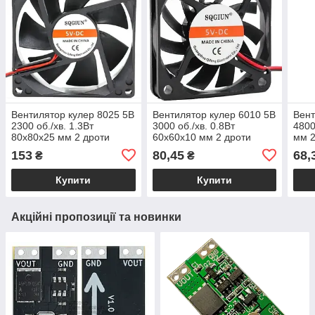
Вентилятор кулер 8025 5В
Вентилятор кулер 6010 5В
Вент
2300 об./хв. 1.3Вт
3000 об./хв. 0.8Вт
4800
80x80x25 мм 2 дроти
60x60x10 мм 2 дроти
мм 2
153
80,45
68,
₴
₴
Купити
Купити
Акційні пропозиції та новинки