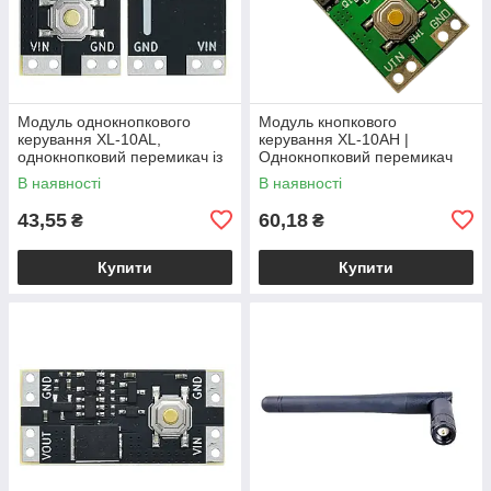
Модуль однокнопкового
Модуль кнопкового
керування XL-10AL,
керування XL-10AH |
однокнопковий перемикач із
Однокнопковий перемикач
фіксацією, 5В 10А,
10A | Модуль з фіксацією |
В наявності
В наявності
енергоефективний
Широкий діапазон
43,55
60,18
₴
₴
Купити
Купити