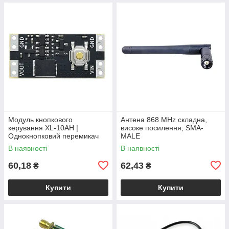
Модуль кнопкового
Антена 868 MHz складна,
керування XL-10AH |
високе посилення, SMA-
Однокнопковий перемикач
MALE
10A | Модуль з фіксацією |
В наявності
В наявності
Широкий діапазон
60,18
62,43
₴
₴
Купити
Купити