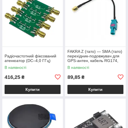
FAKRA Z (тато) — SMA (тато)
Радіочастотний фіксований
перехідник-подовжувач для
атенюатор (DC–4,0 ГГц)
GPS-антен, кабель RG174,
15 см
В наявності
В наявності
416,25
89,85
₴
₴
Купити
Купити