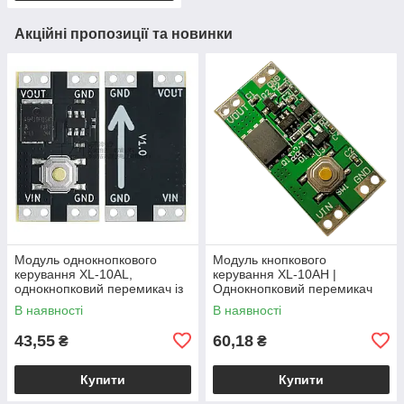
Акційні пропозиції та новинки
Модуль однокнопкового
Модуль кнопкового
керування XL-10AL,
керування XL-10AH |
однокнопковий перемикач із
Однокнопковий перемикач
фіксацією, 5В 10А,
10A | Модуль з фіксацією |
В наявності
В наявності
енергоефективний
Широкий діапазон
43,55
60,18
₴
₴
Купити
Купити