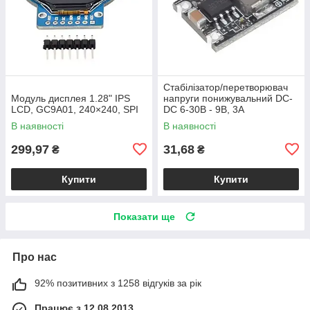
Стабілізатор/перетворювач
Модуль дисплея 1.28" IPS
напруги понижувальний DC-
LCD, GC9A01, 240×240, SPI
DC 6-30В - 9В, 3А
В наявності
В наявності
299,97
31,68
₴
₴
Купити
Купити
Показати ще
Про нас
92% позитивних з 1258 відгуків за рік
Працює з 12.08.2013