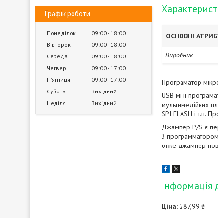
Характерис
Графік роботи
Понеділок
09:00
18:00
ОСНОВНІ АТРИ
Вівторок
09:00
18:00
Виробник
Середа
09:00
18:00
Четвер
09:00
17:00
Пʼятниця
09:00
17:00
Програматор мікро
Субота
Вихідний
USB міні програма
Неділя
Вихідний
мультимедійних пле
SPI FLASH і т.п. 
Джампер P/S є п
З программатором 
отже джампер пови
Інформація 
Ціна:
287,99 ₴