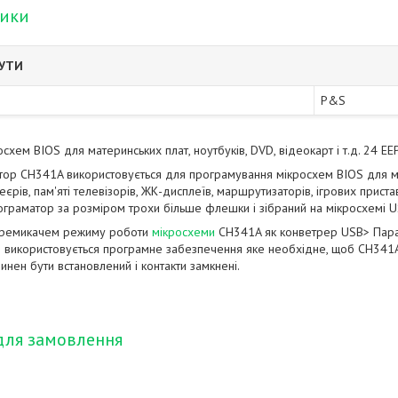
тики
БУТИ
P&S
схем BIOS для материнських плат, ноутбуків, DVD, відеокарт і т.д. 24 
тор CH341A використовується для програмування мікросхем BIOS для мат
єрів, пам'яті телевізорів, ЖК-дисплеїв, маршрутизаторів, ігрових прист
Програматор за розміром трохи більше флешки і зібраний на мікросхемі U
еремикачем режиму роботи
мікросхеми
CH341A як конветрер USB> Парале
використовується програмне забезпечення яке необхідне, щоб CH341A 
нен бути встановлений і контакти замкнені.
для замовлення