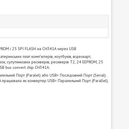
EEPROM і 25 SPI FLASH на CH341A через USB
еринських плат комп'ютерів, ноутбуків, відеокарт,
авок, супутникових ресиверів, ресиверів T2, 24 EEPROM, 25
SB bus convert chip CH341A.
льний Порт (Paralel) або USB> Послідовний Порт (Serial).
працювала як конвертер USB> Паралельний Порт (Parallel),