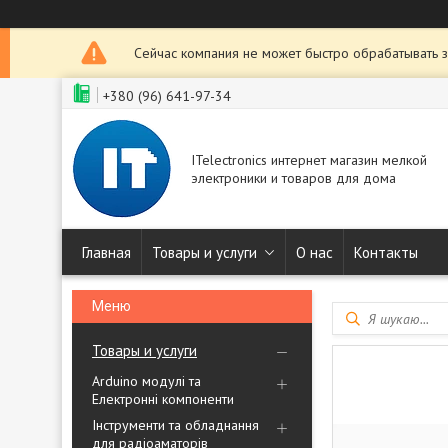
Сейчас компания не может быстро обрабатывать з
+380 (96) 641-97-34
ITelectronics интернет магазин мелкой
электроники и товаров для дома
Главная
Товары и услуги
О нас
Контакты
Товары и услуги
Arduino модулі та
Електронні компоненти
Інструменти та обладнання
для радіоаматорів