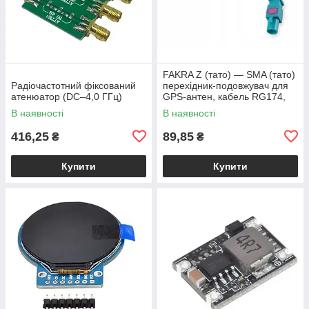
FAKRA Z (тато) — SMA (тато)
Радіочастотний фіксований
перехідник-подовжувач для
атенюатор (DC–4,0 ГГц)
GPS-антен, кабель RG174,
15 см
В наявності
В наявності
416,25
89,85
₴
₴
Купити
Купити