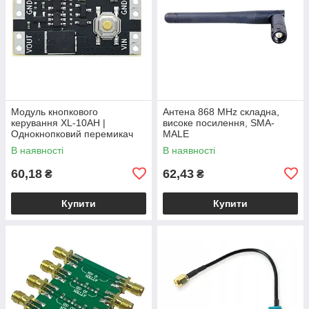
Модуль кнопкового
Антена 868 MHz складна,
керування XL-10AH |
високе посилення, SMA-
Однокнопковий перемикач
MALE
10A | Модуль з фіксацією |
В наявності
В наявності
Широкий діапазон
60,18
62,43
₴
₴
Купити
Купити