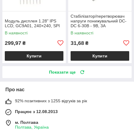
Стабілізатор/перетворювач
Модуль дисплея 1.28" IPS
напруги понижувальний DC-
LCD, GC9A01, 240×240, SPI
DC 6-30В - 9В, 3А
В наявності
В наявності
299,97
31,68
₴
₴
Купити
Купити
Показати ще
Про нас
92% позитивних з 1255 відгуків за рік
Працює з 12.08.2013
м. Полтава
Полтава, Україна