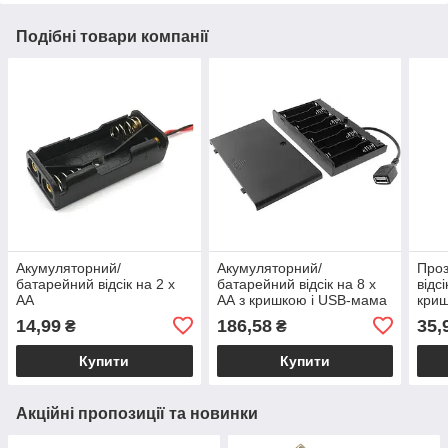
Подібні товари компанії
Акумуляторний/
Акумуляторний/
Проз
батарейний відсік на 2 х
батарейний відсік на 8 х
відс
AA
АА з кришкою і USB-мама
криш
типу
14,99
186,58
35,
₴
₴
Купити
Купити
Акційні пропозиції та новинки