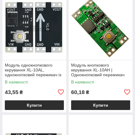
Модуль однокнопкового
Модуль кнопкового
керування XL-10AL,
керування XL-10AH |
однокнопковий перемикач із
Однокнопковий перемикач
фіксацією, 5В 10А,
10A | Модуль з фіксацією |
В наявності
В наявності
енергоефективний
Широкий діапазон
43,55
60,18
₴
₴
Купити
Купити