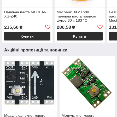
Паяльна паста MECHANIC
Mechanic XGSP-80
Безс
XG-Z40
паяльна паста припою
паст
флюс 60 г, 183 °C
Mech
235,60
286,58
131
₴
₴
Купити
Купити
Акційні пропозиції та новинки
Модуль однокнопкового
Модуль кнопкового