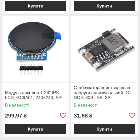
Купити
Купити
Стабілізатор/перетворювач
Модуль дисплея 1.28" IPS
напруги понижувальний DC-
LCD, GC9A01, 240×240, SPI
DC 6-30В - 9В, 3А
В наявності
В наявності
299,97
31,68
₴
₴
Купити
Купити