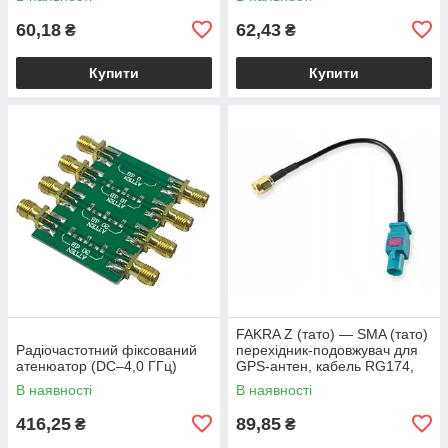
Широкий діапазон
60,18
62,43
₴
₴
Купити
Купити
FAKRA Z (тато) — SMA (тато)
Радіочастотний фіксований
перехідник-подовжувач для
атенюатор (DC–4,0 ГГц)
GPS-антен, кабель RG174,
15 см
В наявності
В наявності
416,25
89,85
₴
₴