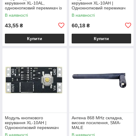
керування XL-10AL,
керування XL-10AH |
однокнопковий перемикач із
Однокнопковий перемикач
фіксацією, 5В 10А,
10A | Модуль з фіксацією |
В наявності
В наявності
енергоефективний
Широкий діапазон
43,55
60,18
₴
₴
Купити
Купити
Модуль кнопкового
Антена 868 MHz складна,
керування XL-10AH |
високе посилення, SMA-
Однокнопковий перемикач
MALE
10A | Модуль з фіксацією |
В наявності
В наявності