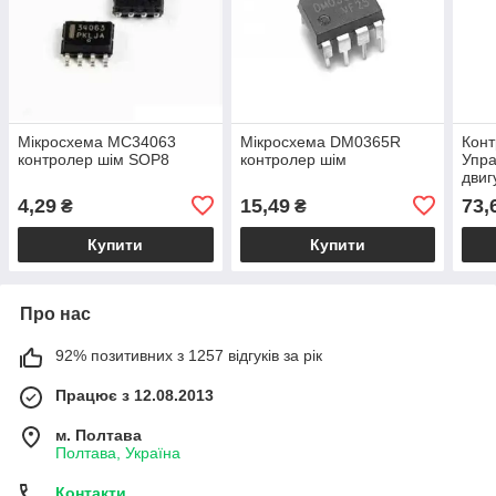
Мікросхема MC34063
Мікросхема DM0365R
Конт
контролер шім SOP8
контролер шім
Упра
двиг
з ре
4,29
15,49
73,
₴
₴
2А
Купити
Купити
Про нас
92% позитивних з 1257 відгуків за рік
Працює з 12.08.2013
м. Полтава
Полтава, Україна
Контакти