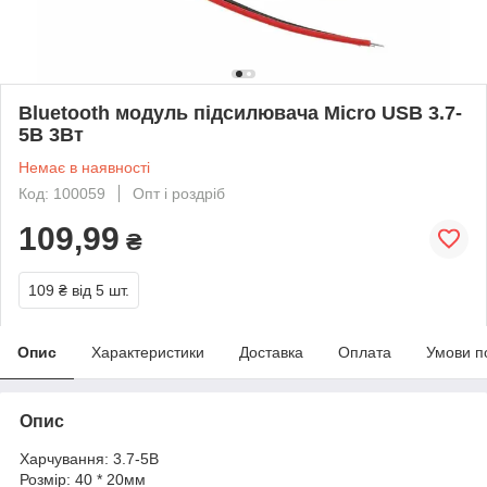
Bluetooth модуль підсилювача Micro USB 3.7-
5В 3Вт
Немає в наявності
Код: 100059
Опт і роздріб
109,99
₴
109 ₴
від 5 шт.
Опис
Характеристики
Доставка
Оплата
Умови п
Опис
Харчування: 3.7-5В
Розмір: 40 * 20мм