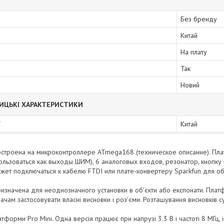
Без бренду
Китай
На плату
Так
Новий
ИЦЬКІ ХАРАКТЕРИСТИКИ
ї
Китай
 построена на микроконтроллере ATmega168 (техническое описание). П
ользоваться как выходы ШИМ), 6 аналоговых входов, резонатор, кнопку
ет подключаться к кабелю FTDI или плате-конвертеру Sparkfun для о
призначена для неоднозначного установки в об'єкти або експонати. Плат
ачам застосовувати власні висновки і роз'єми. Розташування висновків с
латформи Pro Mini. Одна версія працює при напрузі 3.3 В і частоті 8 МГц, і