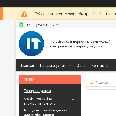
Сейчас компания не может быстро обрабатывать з
+380 (96) 641-97-34
ITelectronics интернет магазин мелкой
электроники и товаров для дома
Главная
Товары и услуги
О нас
Контакты
Товары и услуги
Arduino модулі та
Електронні компоненти
Інструменти та обладнання
для радіоаматорів