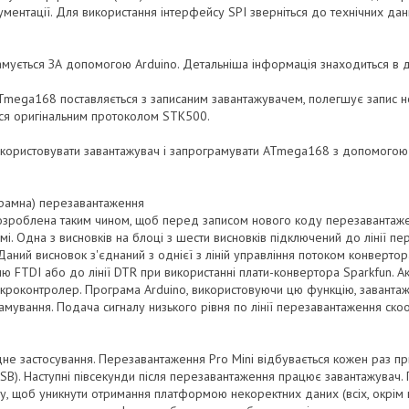
ументації. Для використання інтерфейсу SPI зверніться до технічних д
ується ЗА допомогою Arduino. Детальніша інформація знаходиться в до
mega168 поставляється з записаним завантажувачем, полегшує запис но
ься оригінальним протоколом STK500.
икористовувати завантажувач і запрограмувати ATmega168 з допомого
грамна) перезавантаження
розроблена таким чином, щоб перед записом нового коду перезавантаж
мі. Одна з висновків на блоці з шести висновків підключений до лінії
аний висновок з'єднаний з однієї з ліній управління потоком конвертора
ю FTDI або до лінії DTR при використанні плати-конвертора Sparkfun. Акт
кроконтролер. Програма Arduino, використовуючи цю функцію, заванта
мування. Подача сигналу низького рівня по лінії перезавантаження ско
не застосування. Перезавантаження Pro Mini відбувається кожен раз пр
USB). Наступні півсекунди після перезавантаження працює завантажувач.
у, щоб уникнути отримання платформою некоректних даних (всіх, окрім