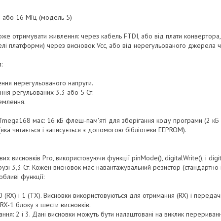
) або 16 МГц (модель 5)
може отримувати живлення: через кабель FTDI, або від плати конвертора
елі платформи) через висновок Vcc, або від нерегульованого джерела 
:
ння нерегульованого напруги.
ння регульованих 3.3 або 5 Ст.
емлення.
mega168 має: 16 кБ флеш-пам'яті для зберігання коду програми (2 кБ в
яка читається і записується з допомогою бібліотеки EEPROM).
х висновків Pro, використовуючи функції pinMode(), digitalWrite(), і dig
узі 3,3 Ст. Кожен висновок має навантажувальний резистор (стандартно
бливі функції:
 (RX) і 1 (TX). Висновки використовуються для отримання (RX) і передач
RX-1 блоку з шести висновків.
ння: 2 і 3. Дані висновки можуть бути налаштовані на виклик перерив