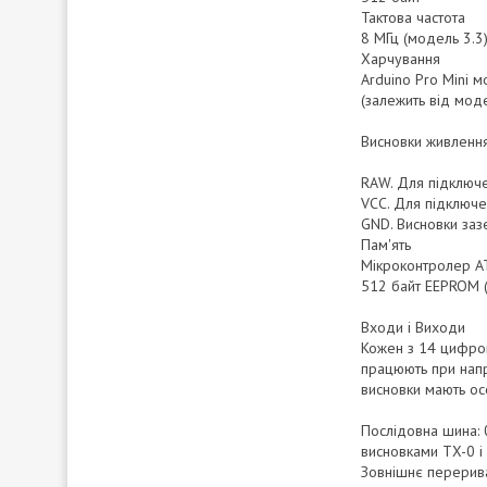
Тактова частота
8 МГц (модель 3.3
Харчування
Arduino Pro Mini 
(залежить від мод
Висновки живлення
RAW. Для підключе
VCC. Для підключе
GND. Висновки заз
Пам'ять
Мікроконтролер AT
512 байт EEPROM (
Входи і Виходи
Кожен з 14 цифрови
працюють при напр
висновки мають осо
Послідовна шина: 0
висновками TX-0 і 
Зовнішнє перерива