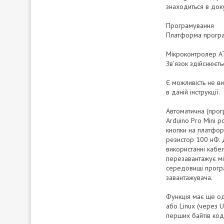
знаходиться в док
Програмування
Платформа програм
Мікроконтролер AT
Зв'язок здійснюєт
Є можливість не в
в даній інструкції.
Автоматична (про
Arduino Pro Mini 
кнопки на платфор
резистор 100 нФ. Д
використанні кабел
перезавантажує мі
середовищі програ
завантажувача.
Функція має ще од
або Linux (через 
перших байтів код