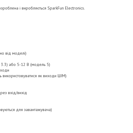
озроблена і виробляється SparkFun Electronics.
но від моделі)
 3.3) або 5-12 В (модель 5)
иходи
ть використовуватися як виходи ШІМ)
ерез вхід/вихід
овуються для завантажувача)