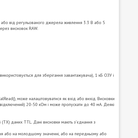
, або від регульованого джерела живлення 3.3 В або 5
через висновок RAW.
икористовується для зберігання завантажувача), 1 кБ ОЗУ і
italRead(), може налаштовуватися як вхід або вихід. Висновки
 відключений) 20-50 кОм і може пропускати до 40 мА. Деякі
і (TX) даних TTL. Дані висновки мають з'єднання з
ання або на молодшому значенні, або на передньому або