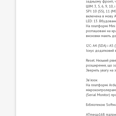
задньому фронті, ч
ШІМ: 3, 5, 6, 9, 1
SPI: 10 (SS), 11 (
включена в мову A
LED: 13. Вбудован
На платформі Mini
розташовані на кр
висновки мають до
I2C: A4 (SDA) і A5
Існує додатковий 
Reset. Низький рі
розширення, що зак
Зверніть увагу на
Зв'язок
На платформі Ardu
мікроконтролерами
(Serial Monitor) п
Бібліотекою Softw
ATmega168 підтрим