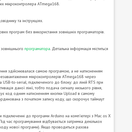
аних мікроконтролера ATmega168.
віднику та інструкціях.
вих програм без використання зовнішніх програматорів.
ю зовнішнього
програматора
. Детальна інформація міститься
ення здійснювалася самою програмою, а не натисненням
 перезавантаження мікроконтролерів ATmega168 через
 USB-to-serial, підключеного до блоку: до ліній RTS при
ивація даної лінії, тобто подача сигналу низького рівня,
жує код одним натисненням кнопки Upload в самому
ординована з початком запису коду, що скорочує таймаут
и підключенні до програми Arduino на комп'ютері з Mac os X
 Під час програмування відбувається затримка декількох
 коду нової програми). Якщо проводиться разова