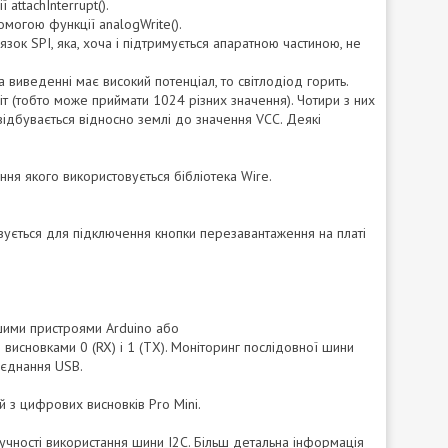
attachInterrupt().
помогою функції analogWrite().
'язок SPI, яка, хоча і підтримується апаратною частиною, не
виведенні має високий потенціал, то світлодіод горить.
т (тобто може приймати 1024 різних значення). Чотири з них
відбувається відносно землі до значення VCC. Деякі
ення якого використовується бібліотека Wire.
овується для підключення кнопки перезавантаження на платі
ншими пристроями Arduino або
исновками 0 (RX) і 1 (TX). Моніторинг послідовної шини
з'єднання USB.
 з цифрових висновків Pro Mini.
ручності використання шини I2C. Більш детальна інформація