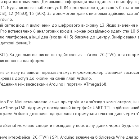
и при зміні значення. Детальніша інформація знаходиться в описі функції 
0, і 11. Будь висновків забезпечує ШІМ з роздільною здатністю 8 біт за до
MOSI), 12 (MISO), 13 (SCK). За допомогою даних висновків здійснюється зв
rduino.
ий світлодіод, підключений до цифрового висновку 13. Якщо значення на 
 Pro встановлено 6 аналогових входів, кожен роздільною здатністю 10 бі
аю платформи, а інші два (входи 4 і 5) ближче до центру. Вимірювання 
даткові функції:
 (SCL). За допомогою висновків здійснюється зв'язок I2C (TWI), для створ
висновок на платформі:
вень сигналу на виводі перезавантажує мікроконтролер. Зазвичай застос
риває доступ до кнопки на самій платі Arduino.
 з'єднання між висновками Arduino і портами ATmega168.
ino Pro Mini встановлено кілька пристроїв для зв'язку з комп'ютером, і
.ATmega168 підтримує послідовний інтерфейс UART TTL, здійснюваний в
рограми Arduino дозволяє відправляти і отримувати текстові дані через 
areSerial можливо створити послідовну передачу даних через будь-який
ує інтерфейси I2C (TWI) і SPI. Arduino включена бібліотека Wire для з