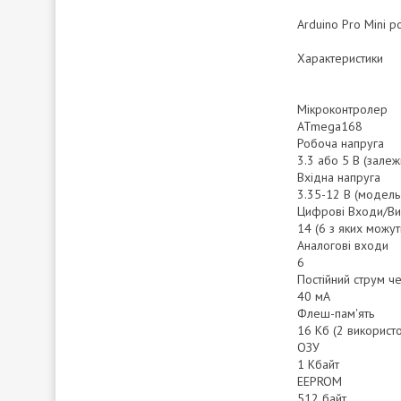
Arduino Pro Mini р
Характеристики
Мікроконтролер
ATmega168
Робоча напруга
3.3 або 5 В (залеж
Вхідна напруга
3.35-12 В (модель
Цифрові Входи/В
14 (6 з яких можу
Аналогові входи
6
Постійний струм ч
40 мА
Флеш-пам'ять
16 Кб (2 використ
ОЗУ
1 Кбайт
EEPROM
512 байт