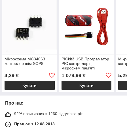
Мікросхема MC34063
PICkit3 USB Програматор
Мік
контролер шім SOP8
PIC контролерів,
конт
мікросхем пам'яті
EEPROM і ключів KeeLOQ
4,29
1 079,99
5,2
₴
₴
Купити
Купити
Про нас
92% позитивних з 1260 відгуків за рік
Працює з 12.08.2013