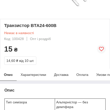
Транзистор BTA24-600B
Немає в наявності
Код: 100428
Опт і роздріб
15
₴
14,60 ₴
від 10 шт.
Опис
Характеристики
Доставка
Оплата
Умови п
Опис
Тип симізора
Альтерністор — без
демпфера