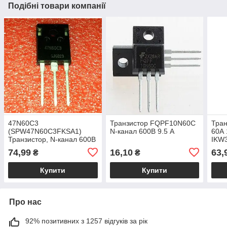
Подібні товари компанії
47N60C3
Транзистор FQPF10N60C
Тран
(SPW47N60C3FKSA1)
N-канал 600В 9.5 А
60А 
Транзистор, N-канал 600В
IKW
47А 70мОм [TO-247]
74,99
16,10
63,
₴
₴
Купити
Купити
Про нас
92% позитивних з 1257 відгуків за рік