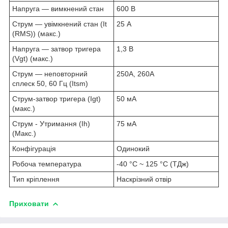
Напруга — вимкнений стан
600 В
Струм — увімкнений стан (It
25 А
(RMS)) (макс.)
Напруга — затвор тригера
1,3 В
(Vgt) (макс.)
Струм — неповторний
250А, 260А
сплеск 50, 60 Гц (Itsm)
Струм-затвор тригера (Igt)
50 мА
(макс.)
Струм - Утримання (Ih)
75 мА
(Макс.)
Конфігурація
Одинокий
Робоча температура
-40 °C ~ 125 °C (ТДж)
Тип кріплення
Наскрізний отвір
Приховати