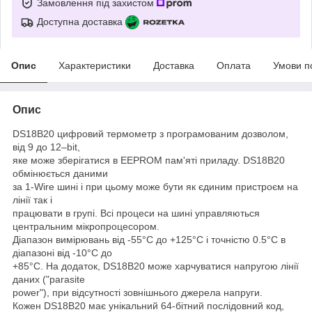
Замовлення під захистом
Доступна доставка
Опис
Характеристики
Доставка
Оплата
Умови п
Опис
DS18B20 цифровий термометр з програмованим дозволом,
від 9 до 12–bit,
яке може зберігатися в EEPROM пам'яті приладу. DS18B20
обмінюється даними
за 1-Wire шині і при цьому може бути як єдиним пристроєм на
лінії так і
працювати в групі. Всі процеси на шині управляються
центральним мікропроцесором.
Діапазон вимірювань від -55°C до +125°C і точністю 0.5°C в
діапазоні від -10°C до
+85°C. На додаток, DS18B20 може харчуватися напругою лінії
даних ("parasite
power"), при відсутності зовнішнього джерела напруги.
Кожен DS18B20 має унікальний 64-бітний послідовний код,