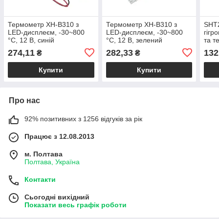
Термометр XH-B310 з
Термометр XH-B310 з
SHT2
LED-дисплеєм, -30~800
LED-дисплеєм, -30~800
гігр
°C, 12 В, синій
°C, 12 В, зелений
та т
274,11
282,33
132
₴
₴
Купити
Купити
Про нас
92% позитивних з 1256 відгуків за рік
Працює з 12.08.2013
м. Полтава
Полтава, Україна
Контакти
Сьогодні вихідний
Показати весь графік роботи