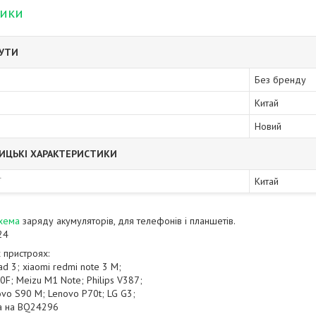
тики
БУТИ
Без бренду
Китай
Новий
ИЦЬКІ ХАРАКТЕРИСТИКИ
ї
Китай
хема
заряду акумуляторів, для телефонів і планшетів.
24
 пристроях:
d 3; xiaomi redmi note 3 M;
0F; Meizu M1 Note; Philips V387;
ovo S90 M; Lenovo P70t; LG G3;
на на BQ24296