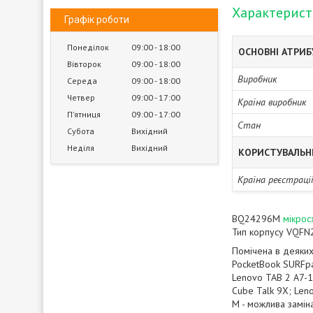
Характерис
Графік роботи
Понеділок
09:00
18:00
ОСНОВНІ АТРИ
Вівторок
09:00
18:00
Виробник
Середа
09:00
18:00
Четвер
09:00
17:00
Країна виробник
Пʼятниця
09:00
17:00
Стан
Субота
Вихідний
Неділя
Вихідний
КОРИСТУВАЛЬН
Країна реєстраці
BQ24296M
мікрос
Тип корпусу VQFN
Помічена в деяких
PocketBook SURFpa
Lenovo TAB 2 A7-1
Cube Talk 9X; Len
M - можлива замі