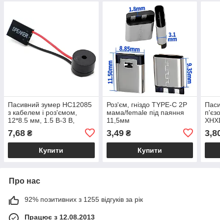
Пасивний зумер HC12085
Роз'єм, гніздо TYPE-C 2P
Пас
з кабелем і роз'ємом,
мама/female під паяння
п'єз
12*8.5 мм, 1.5 В-3 В,
11,5мм
XHXD
2048Гц, 85 дБ
3-30
7,68
3,49
3,8
₴
₴
Купити
Купити
Про нас
92% позитивних з 1255 відгуків за рік
Працює з 12.08.2013