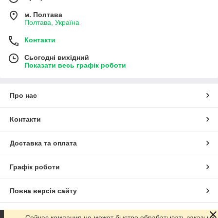
м. Полтава
Полтава, Україна
Контакти
Сьогодні вихідний
Показати весь графік роботи
Про нас
Контакти
Доставка та оплата
Графік роботи
Повна версія сайту
Сайт створено на маркетплейсі
Prom.ua
Сейчас компания не может быстро обрабатывать заказы и