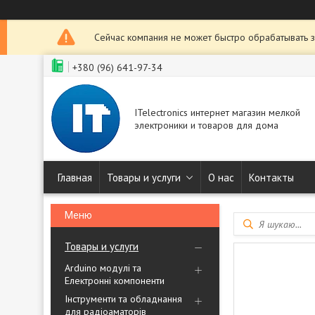
Сейчас компания не может быстро обрабатывать з
+380 (96) 641-97-34
ITelectronics интернет магазин мелкой
электроники и товаров для дома
Главная
Товары и услуги
О нас
Контакты
Товары и услуги
Arduino модулі та
Електронні компоненти
Інструменти та обладнання
для радіоаматорів