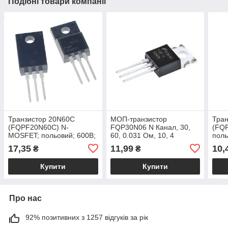
Подібні товари компанії
Транзистор 20N60C
МОП-транзистор
Тран
(FQPF20N60C) N-
FQP30N06 N Канал, 30,
(FQ
MOSFET; польовий; 600В;
60, 0.031 Ом, 10, 4
поль
20А; 30Вт; TO220FP
Вт; 
17,35
11,99
10,
₴
₴
Купити
Купити
Про нас
92% позитивних з 1257 відгуків за рік